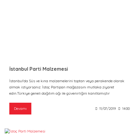
İstanbul Parti Malzemesi
İstanbul'da Süs ve kına malzemelerini toptan veya perakende olarak
almak istiyorsanız. İstoç Partipan mağazasını mutlaka ziyaret
edin.Türkiye geneli dağıtım ağı ile güvenirliğini kanıtlamıştır
Devamı
11/07/2019
14:00