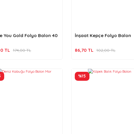
ve You Gold Folyo Balon 40
İnşaat Kepçe Folyo Balon
90 TL
86,70 TL
174,00 TL
102,00 TL
5
%15