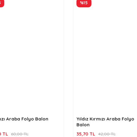
5
%15
ızı Araba Folyo Balon
Yıldız Kırmızı Araba Folyo
Balon
0 TL
35,70 TL
60,00 TL
42,00 TL