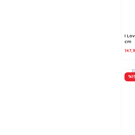
I Lo
cm
147,
%1