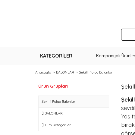
KATEGORİLER
Kampanyalı Ürünle
Anasayfa
BALONLAR
Şekilli Folyo Balonlar
Şekil
Ürün Grupları
Şekil
Şekilli Folyo Balonlar
sevdi
BALONLAR
Yaş t
bırak
Tüm Kategoriler
görse