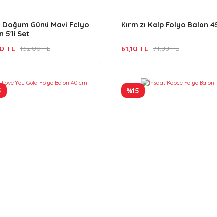
ş Doğum Günü Mavi Folyo
Kırmızı Kalp Folyo Balon 
 5'li Set
20 TL
61,10 TL
132,00 TL
71,88 TL
5
%15