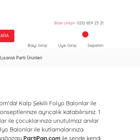
Bize Ulaşın
0212 659 23 21
ARA
Bayi Girişi
Üye Girişi
Sepetim
Lisanslı Parti Ürünleri
m'da! Kalp Şekilli Folyo Balonlar ile
nseptlerinize ayrıcalık katabilirsiniz. 1
lar ile çocuklarınıza unutulmaz anılar
lyo Balonlar ile kutlamalarınıza
 mağazası
PartiPan.com
ile sende kendi