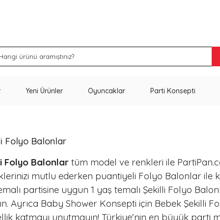
İNDİRİM VE KAMPANYA FIRSATLARINI KAÇIRMA
r
Yeni Ürünler
Oyuncaklar
Parti Konsepti
li Folyo Balonlar
li Folyo Balonlar
tüm model ve renkleri ile PartiPan.co
klerinizi mutlu ederken puantiyeli Folyo Balonlar ile ko
emalı partisine uygun 1 yaş temalı Şekilli Folyo Balon
ın. Ayrıca Baby Shower Konsepti için Bebek Şekilli Fo
llik katmayı unutmayın! Türkiye'nin en büyük parti