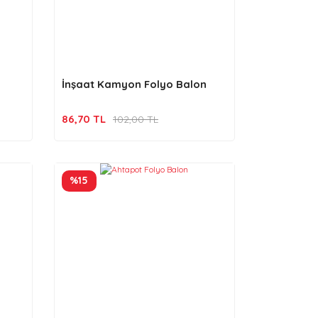
İnşaat Kamyon Folyo Balon
86,70 TL
102,00 TL
%15