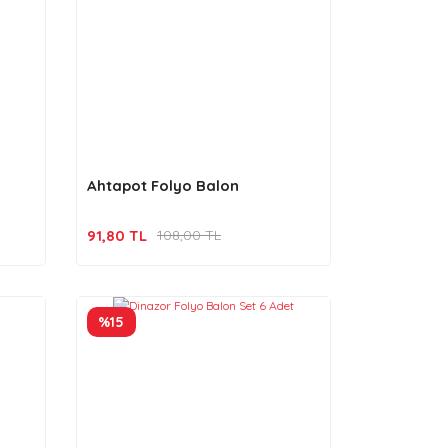
Ahtapot Folyo Balon
91,80 TL
108,00 TL
%15