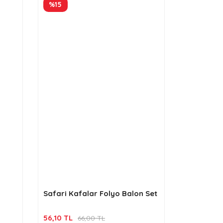
%15
Safari Kafalar Folyo Balon Set
56,10 TL
66,00 TL