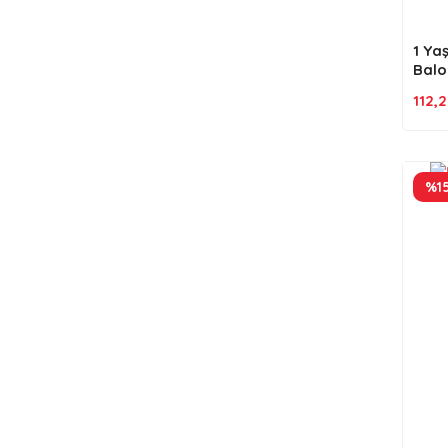
1 Ya
Balon
112,
%1