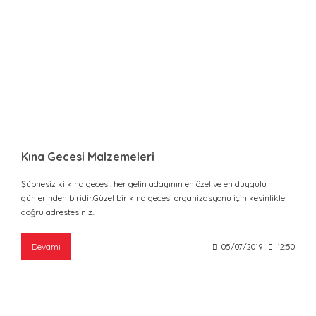
Kına Gecesi Malzemeleri
Şüphesiz ki kına gecesi, her gelin adayının en özel ve en duygulu
günlerinden biridir.Güzel bir kına gecesi organizasyonu için kesinlikle
doğru adrestesiniz.!
Devamı
05/07/2019
12:50