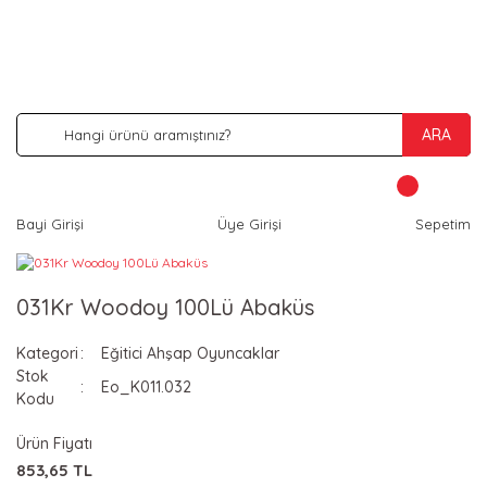
İNDİRİM VE KAMPANYA FIRSATLARINI KAÇIRMA
ARA
Bayi Girişi
Üye Girişi
Sepetim
031Kr Woodoy 100Lü Abaküs
Kategori
Eğitici Ahşap Oyuncaklar
Stok
Eo_K011.032
Kodu
Ürün Fiyatı
853,65 TL