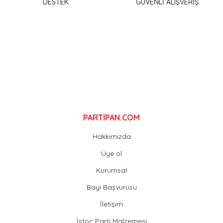
DESTEK
GÜVENLİ ALIŞVERİŞ
Ürün bilgilerinde hatalar bulunuyor.
Ürün fiyatı diğer sitelerden daha pahalı.
Bu ürüne benzer farklı alternatifler olmalı.
Gönder
PARTİPAN.COM
Hakkımızda
Üye ol
Kurumsal
Bayi Başvurusu
İletişim
İstoç Parti Malzemesi