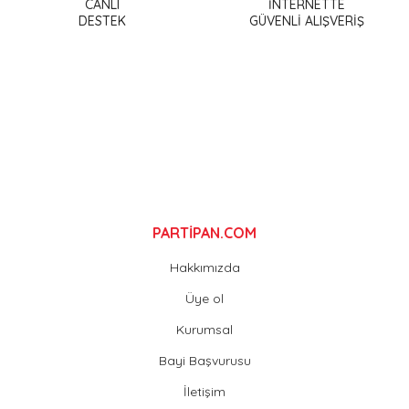
CANLI
İNTERNETTE
DESTEK
GÜVENLİ ALIŞVERİŞ
Ürün bilgilerinde hatalar bulunuyor.
Ürün fiyatı diğer sitelerden daha pahalı.
Bu ürüne benzer farklı alternatifler olmalı.
Gönder
PARTİPAN.COM
Hakkımızda
Üye ol
Kurumsal
Bayi Başvurusu
İletişim