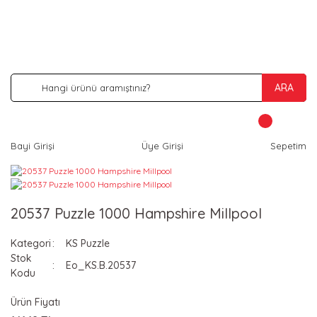
İNDİRİM VE KAMPANYA FIRSATLARINI KAÇIRMA
ARA
Bayi Girişi
Üye Girişi
Sepetim
20537 Puzzle 1000 Hampshire Millpool
Kategori
KS Puzzle
Stok
Eo_KS.B.20537
Kodu
Ürün Fiyatı