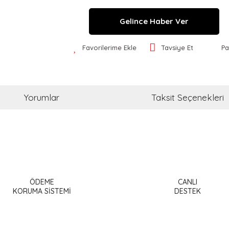
Gelince Haber Ver
Favorilerime Ekle
Tavsiye Et
Pa
Yorumlar
Taksit Seçenekleri
a ve diğer konularda yetersiz gördüğünüz noktaları öneri formunu kullanar
Bu ürüne ilk yorumu siz yapın!
ÖDEME
CANLI
or.
KORUMA SİSTEMİ
DESTEK
Yorum Yaz