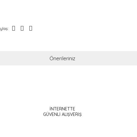
ylaş:
Önerileriniz
ak tarafımıza iletebilirsiniz.
İNTERNETTE
GÜVENLİ ALIŞVERİŞ