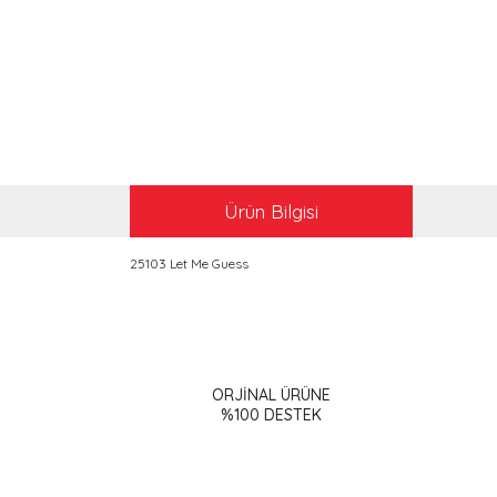
Ürün Bilgisi
25103 Let Me Guess
Bu ürünün fiyat bilgisi, resim, ürün açıklamalarınd
Görüş ve önerileriniz için teşekkür ederiz.
ORJİNAL ÜRÜNE
Ürün resmi kalitesiz, bozuk veya görüntülenemiy
%100 DESTEK
Ürün açıklamasında eksik bilgiler bulunuyor.
Ürün bilgilerinde hatalar bulunuyor.
Ürün fiyatı diğer sitelerden daha pahalı.