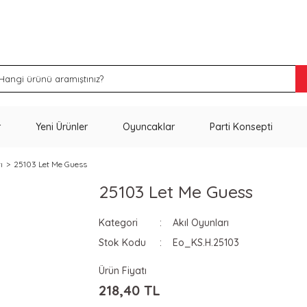
İNDİRİM VE KAMPANYA FIRSATLARINI KAÇIRMA
r
Yeni Ürünler
Oyuncaklar
Parti Konsepti
ı
25103 Let Me Guess
25103 Let Me Guess
Kategori
Akıl Oyunları
Stok Kodu
Eo_KS.H.25103
Ürün Fiyatı
218,40 TL