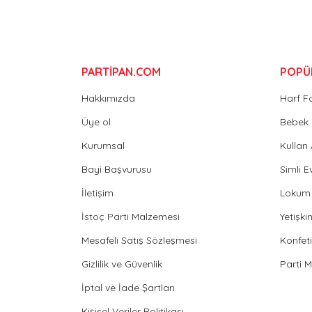
Bu ürüne benzer farklı alternatifler olmalı.
PARTİPAN.COM
POPÜ
Hakkımızda
Harf F
Üye ol
Bebek 
Kurumsal
Kullan
Bayi Başvurusu
Simli E
İletişim
Lokum 
İstoç Parti Malzemesi
Yetişk
Mesafeli Satış Sözleşmesi
Konfeti
Gizlilik ve Güvenlik
Parti 
İptal ve İade Şartları
Kişisel Veriler Politikası