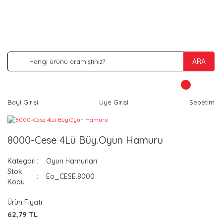
İNDİRİM VE KAMPANYA FIRSATLARINI KAÇIRMA
ARA
Bayi Girişi
Üye Girişi
Sepetim
8000-Cese 4Lü Büy.Oyun Hamuru
Kategori
Oyun Hamurları
Stok
Eo_CESE.8000
Kodu
Ürün Fiyatı
62,79 TL