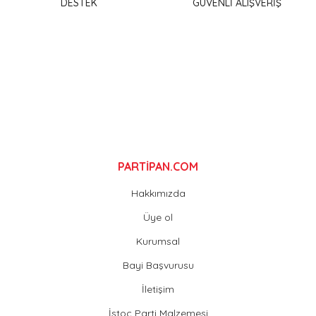
DESTEK
GÜVENLİ ALIŞVERİŞ
Ürün bilgilerinde hatalar bulunuyor.
Ürün fiyatı diğer sitelerden daha pahalı.
Bu ürüne benzer farklı alternatifler olmalı.
Gönder
PARTİPAN.COM
Hakkımızda
Üye ol
Kurumsal
Bayi Başvurusu
İletişim
İstoç Parti Malzemesi