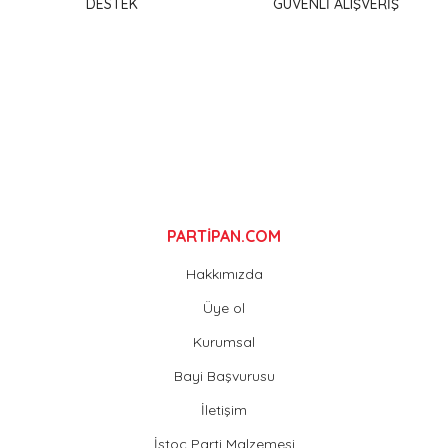
DESTEK
GÜVENLİ ALIŞVERİŞ
Ürün bilgilerinde hatalar bulunuyor.
Ürün fiyatı diğer sitelerden daha pahalı.
Bu ürüne benzer farklı alternatifler olmalı.
Gönder
PARTİPAN.COM
Hakkımızda
Üye ol
Kurumsal
Bayi Başvurusu
İletişim
İstoç Parti Malzemesi