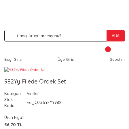
İNDİRİM VE KAMPANYA FIRSATLARINI KAÇIRMA
ARA
Bayi Girişi
Üye Girişi
Sepetim
982Yy Filede Ördek Set
Kategori
Viniller
Stok
Eo_C03.SYFYY982
Kodu
Ürün Fiyatı
56,70 TL