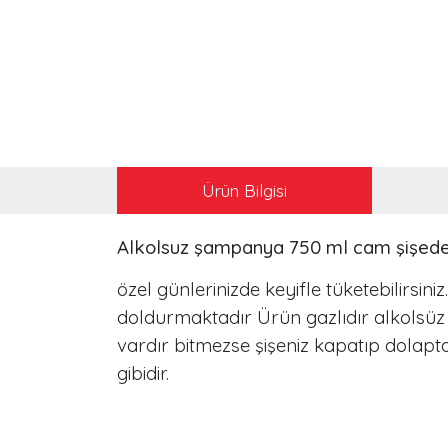
Ürün Bilgisi
Alkolsuz şampanya 750 ml cam şişed
özel günlerinizde keyifle tüketebilirsin
doldurmaktadır Ürün gazlıdır alkolsüz p
vardır bitmezse şişeniz kapatıp dolapt
gibidir.
Bu ürünün fiyat bilgisi, resim, ürün açıklamalarınd
Görüş ve önerileriniz için teşekkür ederiz.