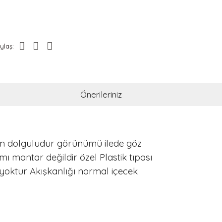
ylaş:
Önerileriniz
d sim dolguludur görünümü ilede göz
ı mantar değildir özel Plastik tıpası
 yoktur Akışkanlığı normal içecek
ak tarafımıza iletebilirsiniz.