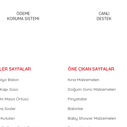
Bu ürüne ilk yorumu siz yapın!
ÖDEME
CANLI
or.
KORUMA SİSTEMİ
DESTEK
Yorum Yaz
LER SAYFALAR
ÖNE ÇIKAN SAYFALAR
olyo Balon
Kına Malzemeleri
Gönder
Kapı Süsü
Doğum Günü Malzemeleri
 At Masa Örtüsü
Pinyatalar
va Süsler
Balonlar
Kutuları
Baby Shower Malzemeleri