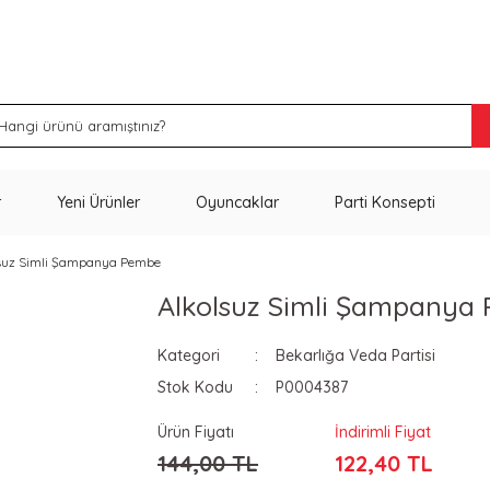
İNDİRİM VE KAMPANYA FIRSATLARINI KAÇIRMA
r
Yeni Ürünler
Oyuncaklar
Parti Konsepti
suz Simli Şampanya Pembe
Alkolsuz Simli Şampanya
Kategori
Bekarlığa Veda Partisi
Stok Kodu
P0004387
Ürün Fiyatı
İndirimli Fiyat
144,00 TL
122,40 TL