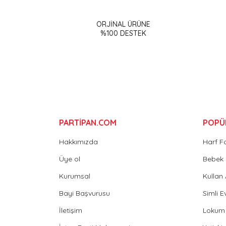
ORJİNAL ÜRÜNE
Ürün resmi kalitesiz, bozuk veya görüntülenemiy
%100 DESTEK
Ürün açıklamasında eksik bilgiler bulunuyor.
Ürün bilgilerinde hatalar bulunuyor.
Ürün fiyatı diğer sitelerden daha pahalı.
Bu ürüne benzer farklı alternatifler olmalı.
PARTİPAN.COM
POPÜ
Hakkımızda
Harf F
Üye ol
Bebek 
Kurumsal
Kullan
Bayi Başvurusu
Simli E
İletişim
Lokum 