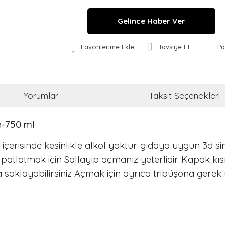
Gelince Haber Ver
Favorilerime Ekle
Tavsiye Et
Pa
Yorumlar
Taksit Seçenekleri
e-750 ml
iz. içerisinde kesinlikle alkol yoktur. gıdaya uygun 3
atlatmak için Sallayıp açmanız yeterlidir. Kapak kısm
a saklayabilirsiniz Açmak için ayrıca tribüşona gerek
a ve diğer konularda yetersiz gördüğünüz noktaları öneri formunu kullanar