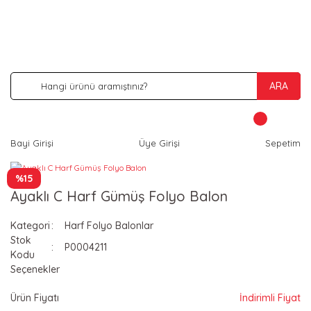
İNDİRİM VE KAMPANYA FIRSATLARINI KAÇIRMA
ARA
Bayi Girişi
Üye Girişi
Sepetim
%15
Ayaklı C Harf Gümüş Folyo Balon
Kategori
Harf Folyo Balonlar
Stok
P0004211
Kodu
Seçenekler
Ürün Fiyatı
İndirimli Fiyat