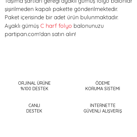
Taşıma şartları gereği ayaklı gümüş folyo balonlar
şişirilmeden kapalı pakette gönderilmektedir.
Paket içerisinde bir adet ürün bulunmaktadır.
C harf
folyo
Ayaklı gümüş
balonunuzu
partipan.com'dan satın alın!
Bu ürünün fiyat bilgisi, resim, ürün açıklamalarında ve diğer
konularda yetersiz gördüğünüz noktaları öneri formunu
Bu ürüne ilk yorumu siz yapın!
kullanarak tarafımıza iletebilirsiniz.
Görüş ve önerileriniz için teşekkür ederiz.
ORJİNAL ÜRÜNE
ÖDEME
%100 DESTEK
KORUMA SİSTEMİ
Yorum Yaz
Ürün resmi kalitesiz, bozuk veya görüntülenemiyor.
Ürün açıklamasında eksik bilgiler bulunuyor.
CANLI
İNTERNETTE
DESTEK
GÜVENLİ ALIŞVERİŞ
Ürün bilgilerinde hatalar bulunuyor.
Ürün fiyatı diğer sitelerden daha pahalı.
Bu ürüne benzer farklı alternatifler olmalı.