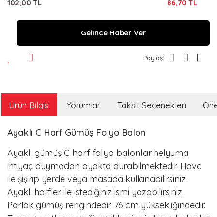
102,00 TL
86,70 TL
Gelince Haber Ver
Paylaş:
Ürün Bilgisi
Yorumlar
Taksit Seçenekleri
Öner
Ayaklı C Harf Gümüş Folyo Balon
harf
folyo balonlar
Ayaklı gümüş C
helyuma
ihtiyaç duymadan ayakta durabilmektedir. Hava
ile şişirip yerde veya masada kullanabilirsiniz.
Ayaklı harfler ile istediğiniz ismi yazabilirsiniz.
Parlak gümüş
rengindedir.
76 cm
yüksekliğindedir.