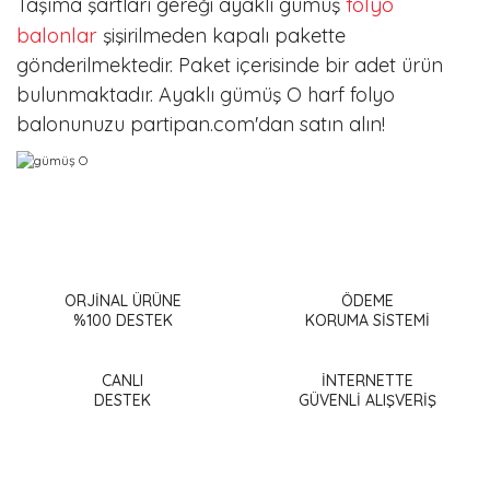
folyo
Taşıma şartları gereği ayaklı gümüş
balonlar
şişirilmeden kapalı pakette
gönderilmektedir. Paket içerisinde bir adet ürün
bulunmaktadır. Ayaklı gümüş O harf folyo
balonunuzu partipan.com'dan satın alın!
Bu ürünün fiyat bilgisi, resim, ürün açıklamalarında ve diğer
konularda yetersiz gördüğünüz noktaları öneri formunu
Bu ürüne ilk yorumu siz yapın!
kullanarak tarafımıza iletebilirsiniz.
Görüş ve önerileriniz için teşekkür ederiz.
ORJİNAL ÜRÜNE
ÖDEME
%100 DESTEK
KORUMA SİSTEMİ
Yorum Yaz
Ürün resmi kalitesiz, bozuk veya görüntülenemiyor.
Ürün açıklamasında eksik bilgiler bulunuyor.
CANLI
İNTERNETTE
DESTEK
GÜVENLİ ALIŞVERİŞ
Ürün bilgilerinde hatalar bulunuyor.
Ürün fiyatı diğer sitelerden daha pahalı.
Bu ürüne benzer farklı alternatifler olmalı.