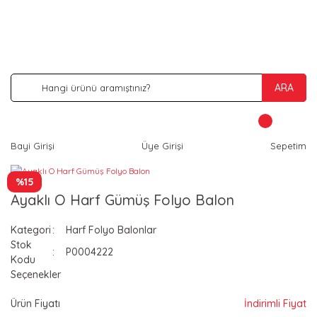
İNDİRİM VE KAMPANYA FIRSATLARINI KAÇIRMA
ARA
Bayi Girişi
Üye Girişi
Sepetim
%15
Ayaklı O Harf Gümüş Folyo Balon
Kategori
Harf Folyo Balonlar
Stok
P0004222
Kodu
Seçenekler
Ürün Fiyatı
İndirimli Fiyat