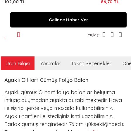
102,00 TL
86,70 TL
Gelince Haber Ver
Paylaş:
Ürün Bilgisi
Yorumlar
Taksit Seçenekleri
Öner
Ayaklı O Harf Gümüş Folyo Balon
harf folyo balonlar
Ayaklı gümüş O
helyuma
ihtiyaç duymadan ayakta durabilmektedir. Hava
ile şişirip yerde veya masada kullanabilirsiniz.
Ayaklı harfler
ile istediğiniz ismi yazabilirsiniz.
Parlak gümüş
rengindedir.
76 cm
yüksekliğindedir.