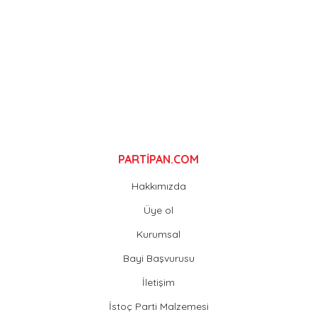
Ürün fiyatı diğer sitelerden daha pahalı.
Bu ürüne benzer farklı alternatifler olmalı.
Gönder
PARTİPAN.COM
Hakkımızda
Üye ol
Kurumsal
Bayi Başvurusu
İletişim
İstoç Parti Malzemesi