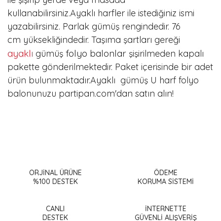
kullanabilirsiniz.Ayaklı harfler ile istediğiniz ismi
yazabilirsiniz. Parlak gümüş
rengindedir.
76
cm
yüksekliğindedir. Taşıma şartları gereği
ayaklı
folyo balonlar
gümüş
şişirilmeden kapalı
pakette gönderilmektedir. Paket içerisinde bir adet
ürün bulunmaktadır.Ayaklı
gümüş U harf folyo
balonunuzu partipan.com'dan satın alın!
Bu ürünün fiyat bilgisi, resim, ürün açıklamalarında ve diğer
konularda yetersiz gördüğünüz noktaları öneri formunu
Bu ürüne ilk yorumu siz yapın!
kullanarak tarafımıza iletebilirsiniz.
Görüş ve önerileriniz için teşekkür ederiz.
ORJİNAL ÜRÜNE
ÖDEME
%100 DESTEK
KORUMA SİSTEMİ
Yorum Yaz
Ürün resmi kalitesiz, bozuk veya görüntülenemiyor.
Ürün açıklamasında eksik bilgiler bulunuyor.
CANLI
İNTERNETTE
DESTEK
GÜVENLİ ALIŞVERİŞ
Ürün bilgilerinde hatalar bulunuyor.