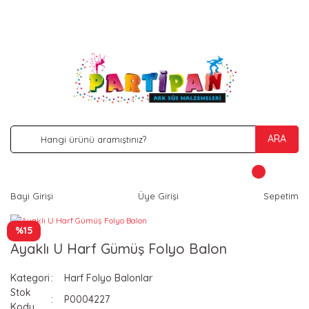
İNDİRİM VE KAMPANYA FIRSATLARINI KAÇIRMA
ARA
Bayi Girişi
Üye Girişi
Sepetim
%15
Ayaklı U Harf Gümüş Folyo Balon
Kategori
Harf Folyo Balonlar
Stok
P0004227
Kodu