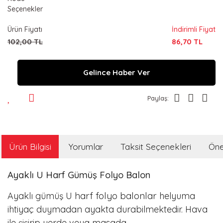
Seçenekler
Ürün Fiyatı
İndirimli Fiyat
102,00 TL
86,70 TL
Gelince Haber Ver
Paylaş:
Ürün Bilgisi
Yorumlar
Taksit Seçenekleri
Öner
Ayaklı U Harf Gümüş Folyo Balon
harf folyo balonlar
Ayaklı gümüş U
helyuma
ihtiyaç duymadan ayakta durabilmektedir. Hava
ile şişirip yerde veya masada