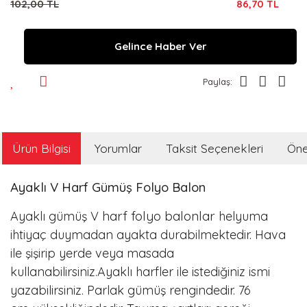
102,00 TL
86,70 TL
Gelince Haber Ver
Paylaş:
Ürün Bilgisi
Yorumlar
Taksit Seçenekleri
Öner
Ayaklı V Harf Gümüş Folyo Balon
harf folyo balonlar
Ayaklı gümüş V
helyuma
ihtiyaç duymadan ayakta durabilmektedir. Hava
ile şişirip yerde veya masada
kullanabilirsiniz.Ayaklı harfler ile istediğiniz ismi
yazabilirsiniz. Parlak gümüş
rengindedir.
76