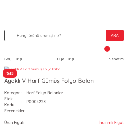
İNDİRİM VE KAMPANYA FIRSATLARINI KAÇIRMA
ARA
Bayi Girişi
Üye Girişi
Sepetim
%15
Ayaklı V Harf Gümüş Folyo Balon
Kategori
Harf Folyo Balonlar
Stok
P0004228
Kodu
Seçenekler
Ürün Fiyatı
İndirimli Fiyat