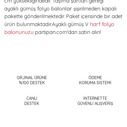
cm
yüksekliğindedir. Taşıma şartları gereği
folyo balonlar
ayaklı
gümüş
şişirilmeden kapalı
pakette gönderilmektedir. Paket içerisinde bir adet
harf folyo
ürün bulunmaktadır.Ayaklı gümüş V
balonunuzu
partipan.com'dan satın alın!
Bu ürünün fiyat bilgisi, resim, ürün açıklamalarında ve diğer
konularda yetersiz gördüğünüz noktaları öneri formunu
Bu ürüne ilk yorumu siz yapın!
kullanarak tarafımıza iletebilirsiniz.
Görüş ve önerileriniz için teşekkür ederiz.
ORJİNAL ÜRÜNE
ÖDEME
%100 DESTEK
KORUMA SİSTEMİ
Yorum Yaz
Ürün resmi kalitesiz, bozuk veya görüntülenemiyor.
Ürün açıklamasında eksik bilgiler bulunuyor.
CANLI
İNTERNETTE
DESTEK
GÜVENLİ ALIŞVERİŞ
Ürün bilgilerinde hatalar bulunuyor.
Ürün fiyatı diğer sitelerden daha pahalı.
Bu ürüne benzer farklı alternatifler olmalı.