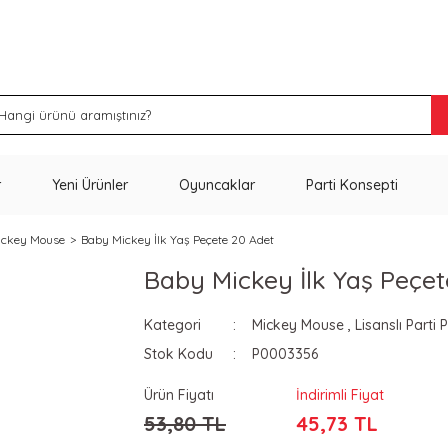
İNDİRİM VE KAMPANYA FIRSATLARINI KAÇIRMA
r
Yeni Ürünler
Oyuncaklar
Parti Konsepti
ickey Mouse
Baby Mickey İlk Yaş Peçete 20 Adet
Baby Mickey İlk Yaş Peçet
Kategori
Mickey Mouse
,
Lisanslı Parti 
Stok Kodu
P0003356
Ürün Fiyatı
İndirimli Fiyat
53,80 TL
45,73 TL