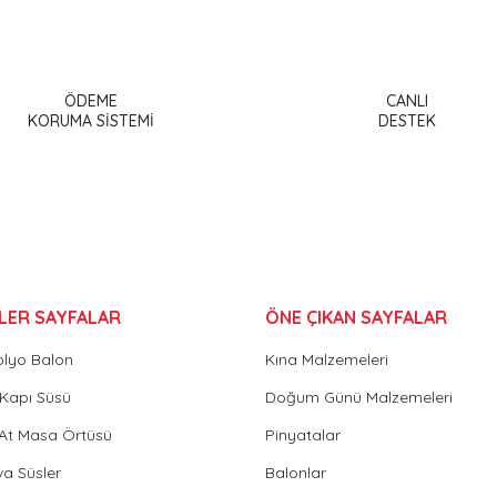
a ve diğer konularda yetersiz gördüğünüz noktaları öneri formunu kullanar
Bu ürüne ilk yorumu siz yapın!
ÖDEME
CANLI
or.
KORUMA SİSTEMİ
DESTEK
Yorum Yaz
LER SAYFALAR
ÖNE ÇIKAN SAYFALAR
olyo Balon
Kına Malzemeleri
Gönder
Kapı Süsü
Doğum Günü Malzemeleri
 At Masa Örtüsü
Pinyatalar
va Süsler
Balonlar