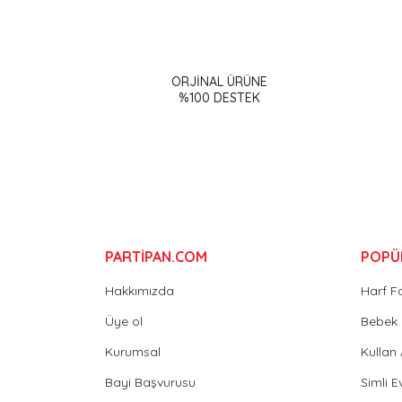
Bu ürünün fiyat bilgisi, resim, ürün açıklamalarınd
Görüş ve önerileriniz için teşekkür ederiz.
ORJİNAL ÜRÜNE
Ürün resmi kalitesiz, bozuk veya görüntülenemiy
%100 DESTEK
Ürün açıklamasında eksik bilgiler bulunuyor.
Ürün bilgilerinde hatalar bulunuyor.
Ürün fiyatı diğer sitelerden daha pahalı.
Bu ürüne benzer farklı alternatifler olmalı.
PARTİPAN.COM
POPÜ
Hakkımızda
Harf F
Üye ol
Bebek 
Kurumsal
Kullan
Bayi Başvurusu
Simli E