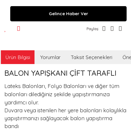
Gelince Haber Ver
Paylaş:
Ürün Bilgisi
Yorumlar
Taksit Seçenekleri
Öner
BALON YAPIŞKANI ÇİFT TARAFLI
Lateks Balonları, Folyo Balonları ve diğer tüm
balonları dilediğiniz şekilde yapıştırmanıza
yardımcı olur.
Duvara veya istenilen her yere balonları kolaylıkla
yapıştırmanızı sağlayacak balon yapıştırma
bandı