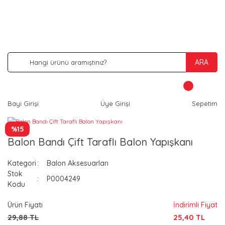
İNDİRİM VE KAMPANYA FIRSATLARINI KAÇIRMA
ARA
Bayi Girişi
Üye Girişi
Sepetim
%15
Balon Bandı Çift Taraflı Balon Yapışkanı
Kategori
Balon Aksesuarları
Stok
P0004249
Kodu
Ürün Fiyatı
İndirimli Fiyat
29,88 TL
25,40 TL