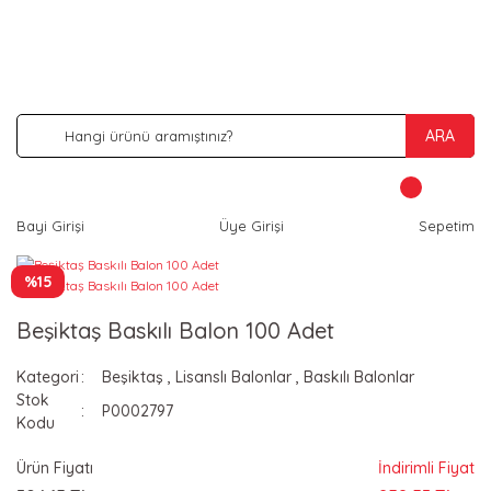
İNDİRİM VE KAMPANYA FIRSATLARINI KAÇIRMA
ARA
Bayi Girişi
Üye Girişi
Sepetim
%15
Beşiktaş Baskılı Balon 100 Adet
Kategori
Beşiktaş
,
Lisanslı Balonlar
,
Baskılı Balonlar
Stok
P0002797
Kodu
Ürün Fiyatı
İndirimli Fiyat