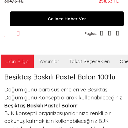
304,15 TL
258,53 TL
Gelince Haber Ver
Paylaş:
Ürün Bilgisi
Yorumlar
Taksit Seçenekleri
Öner
Beşiktaş Baskılı Pastel Balon 100'lü
Doğum günü parti süslemeleri ve Beşiktaş
Doğum günü Konsepti olarak kullanabileceğiniz
Beşiktaş Baskılı Pastel Balon!
BJK konseptli organizasyonlarınıza renkli bir
dokunuş katmak için kullanabileceğiniz BJK