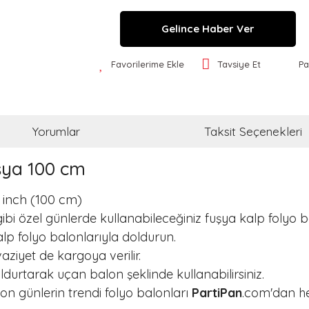
Gelince Haber Ver
Favorilerime Ekle
Tavsiye Et
Pa
Yorumlar
Taksit Seçenekleri
uşya 100 cm
 inch (100 cm)
ifi gibi özel günlerde kullanabileceğiniz fuşya kalp fo
alp folyo balonlarıyla doldurun.
 vaziyet de kargoya verilir.
durtarak uçan balon şeklinde kullanabilirsiniz.
on günlerin trendi folyo balonları
PartiPan
.com'dan he