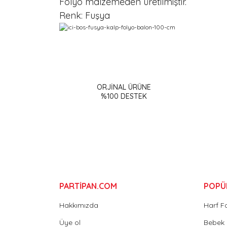
Folyo malzemeden üretilmiştir.
Renk: Fuşya
Bu ürünün fiyat bilgisi, resim, ürün açıklamalarınd
Görüş ve önerileriniz için teşekkür ederiz.
ORJİNAL ÜRÜNE
Ürün resmi kalitesiz, bozuk veya görüntülenemiy
%100 DESTEK
Ürün açıklamasında eksik bilgiler bulunuyor.
Ürün bilgilerinde hatalar bulunuyor.
Ürün fiyatı diğer sitelerden daha pahalı.
Bu ürüne benzer farklı alternatifler olmalı.
PARTİPAN.COM
POPÜ
Hakkımızda
Harf F
Üye ol
Bebek 