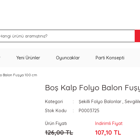
İNDİRİM VE KAMPANYA FIRSATLARINI KAÇIRMA
r
Yeni Ürünler
Oyuncaklar
Parti Konsepti
yo Balon Fuşya 100 cm
Boş Kalp Folyo Balon Fuş
Kategori
Şekilli Folyo Balonlar
,
Sevgili
Stok Kodu
P0003725
Ürün Fiyatı
İndirimli Fiyat
126,00 TL
107,10 TL