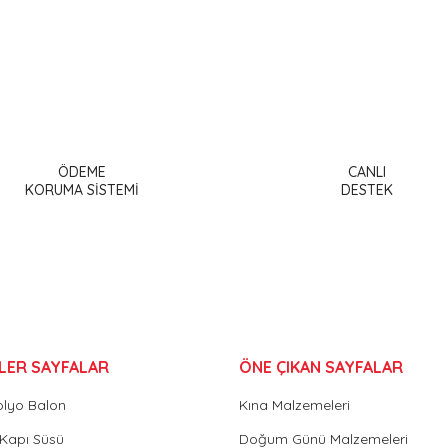
a ve diğer konularda yetersiz gördüğünüz noktaları öneri formunu kullanar
Bu ürüne ilk yorumu siz yapın!
ÖDEME
CANLI
or.
KORUMA SİSTEMİ
DESTEK
Yorum Yaz
LER SAYFALAR
ÖNE ÇIKAN SAYFALAR
olyo Balon
Kına Malzemeleri
Gönder
Kapı Süsü
Doğum Günü Malzemeleri