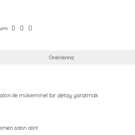
ylaş:
Önerileriniz
lyo balon ile mükemmel bir detay yaratmak
men satın alın!