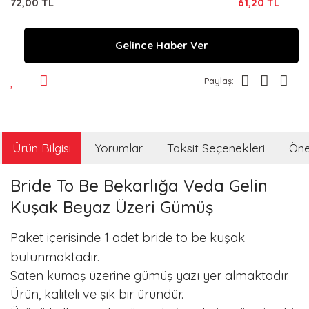
72,00 TL
61,20 TL
Gelince Haber Ver
Paylaş:
Ürün Bilgisi
Yorumlar
Taksit Seçenekleri
Öner
Bride To Be Bekarlığa Veda Gelin
Kuşak Beyaz Üzeri Gümüş
Paket içerisinde 1 adet bride to be kuşak
bulunmaktadır.
Saten kumaş üzerine gümüş yazı yer almaktadır.
Ürün, kaliteli ve şık bir üründür.