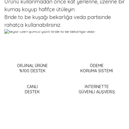
Ürünü kullanmadan önce kat yerlerine, üzerine bir
kumaş koyup hafifçe ütüleyin.
Bride to be kuşağı bekarlığa veda partisinde
rahatça kullanabilirsiniz.
Bu ürünün fiyat bilgisi, resim, ürün açıklamalarında ve diğer
konularda yetersiz gördüğünüz noktaları öneri formunu
Bu ürüne ilk yorumu siz yapın!
kullanarak tarafımıza iletebilirsiniz.
Görüş ve önerileriniz için teşekkür ederiz.
ORJİNAL ÜRÜNE
ÖDEME
%100 DESTEK
KORUMA SİSTEMİ
Yorum Yaz
Ürün resmi kalitesiz, bozuk veya görüntülenemiyor.
Ürün açıklamasında eksik bilgiler bulunuyor.
CANLI
İNTERNETTE
DESTEK
GÜVENLİ ALIŞVERİŞ
Ürün bilgilerinde hatalar bulunuyor.
Ürün fiyatı diğer sitelerden daha pahalı.
Bu ürüne benzer farklı alternatifler olmalı.