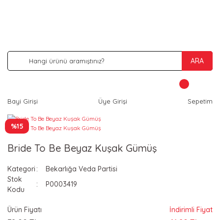
İNDİRİM VE KAMPANYA FIRSATLARINI KAÇIRMA
ARA
Bayi Girişi
Üye Girişi
Sepetim
%15
Bride To Be Beyaz Kuşak Gümüş
Kategori
Bekarlığa Veda Partisi
Stok
P0003419
Kodu
Ürün Fiyatı
İndirimli Fiyat