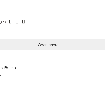
ylaş:
Önerileriniz
ks Balon.
.