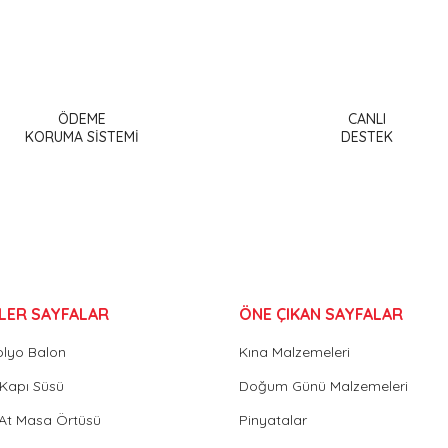
a ve diğer konularda yetersiz gördüğünüz noktaları öneri formunu kullanar
Bu ürüne ilk yorumu siz yapın!
ÖDEME
CANLI
or.
KORUMA SİSTEMİ
DESTEK
Yorum Yaz
LER SAYFALAR
ÖNE ÇIKAN SAYFALAR
olyo Balon
Kına Malzemeleri
Gönder
Kapı Süsü
Doğum Günü Malzemeleri
 At Masa Örtüsü
Pinyatalar