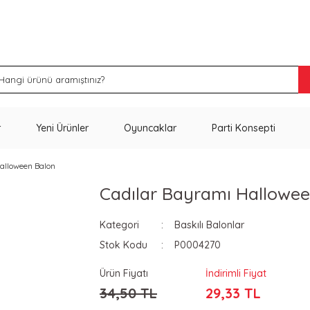
İNDİRİM VE KAMPANYA FIRSATLARINI KAÇIRMA
r
Yeni Ürünler
Oyuncaklar
Parti Konsepti
alloween Balon
Cadılar Bayramı Hallowe
Kategori
Baskılı Balonlar
Stok Kodu
P0004270
Ürün Fiyatı
İndirimli Fiyat
34,50 TL
29,33 TL