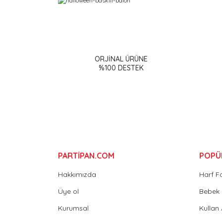
Bu ürünün fiyat bilgisi, resim, ürün açıklamalarınd
Görüş ve önerileriniz için teşekkür ederiz.
ORJİNAL ÜRÜNE
Ürün resmi kalitesiz, bozuk veya görüntülenemiy
%100 DESTEK
Ürün açıklamasında eksik bilgiler bulunuyor.
Ürün bilgilerinde hatalar bulunuyor.
Ürün fiyatı diğer sitelerden daha pahalı.
Bu ürüne benzer farklı alternatifler olmalı.
PARTİPAN.COM
POPÜ
Hakkımızda
Harf F
Üye ol
Bebek 
Kurumsal
Kullan