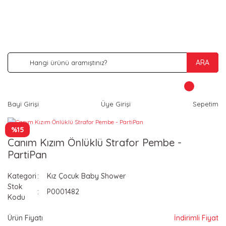
İNDİRİM VE KAMPANYA FIRSATLARINI KAÇIRMA
ARA
Bayi Girişi
Üye Girişi
Sepetim
%15
Canım Kızım Önlüklü Strafor Pembe -
PartiPan
Kategori
Kız Çocuk Baby Shower
Stok
P0001482
Kodu
Ürün Fiyatı
İndirimli Fiyat