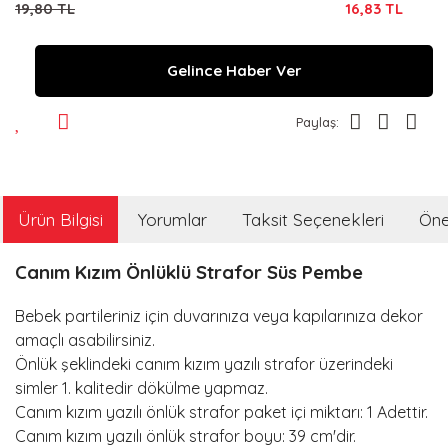
19,80 TL
16,83 TL
Gelince Haber Ver
Paylaş:
Ürün Bilgisi
Yorumlar
Taksit Seçenekleri
Öner
Canım Kızım Önlüklü Strafor Süs Pembe
Bebek partileriniz için duvarınıza veya kapılarınıza dekor
amaçlı asabilirsiniz.
Önlük şeklindeki canım kızım yazılı strafor üzerindeki
simler 1. kalitedir dökülme yapmaz.
Canım kızım yazılı önlük strafor paket içi miktarı: 1 Adettir.
Canım kızım yazılı önlük strafor boyu: 39 cm'dir.