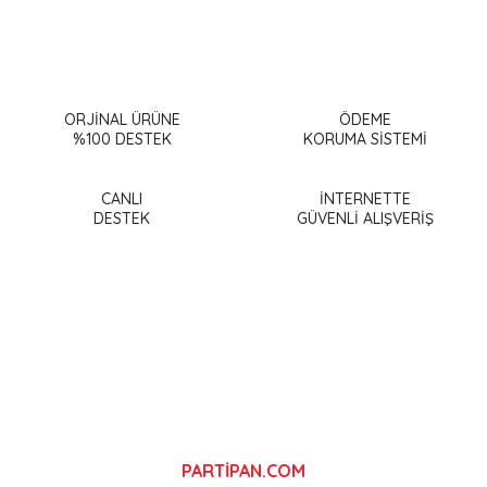
Bu ürünün fiyat bilgisi, resim, ürün açıklamalarında ve diğer
konularda yetersiz gördüğünüz noktaları öneri formunu
Bu ürüne ilk yorumu siz yapın!
kullanarak tarafımıza iletebilirsiniz.
Görüş ve önerileriniz için teşekkür ederiz.
ORJİNAL ÜRÜNE
ÖDEME
%100 DESTEK
KORUMA SİSTEMİ
Yorum Yaz
Ürün resmi kalitesiz, bozuk veya görüntülenemiyor.
Ürün açıklamasında eksik bilgiler bulunuyor.
CANLI
İNTERNETTE
DESTEK
GÜVENLİ ALIŞVERİŞ
Ürün bilgilerinde hatalar bulunuyor.
Ürün fiyatı diğer sitelerden daha pahalı.
Bu ürüne benzer farklı alternatifler olmalı.
Gönder
PARTİPAN.COM