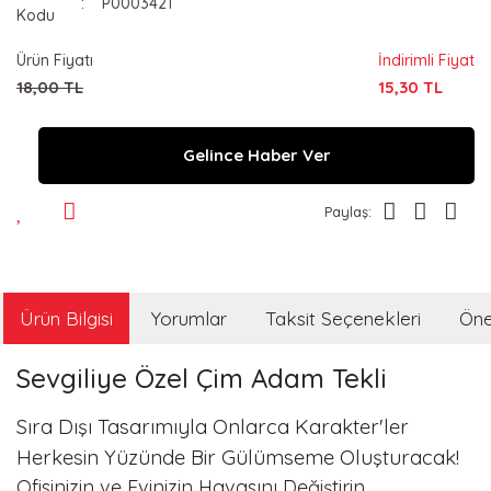
P0003421
Kodu
Ürün Fiyatı
İndirimli Fiyat
18,00 TL
15,30 TL
Gelince Haber Ver
Paylaş:
Ürün Bilgisi
Yorumlar
Taksit Seçenekleri
Öner
Sevgiliye Özel Çim Adam Tekli
Sıra Dışı Tasarımıyla Onlarca Karakter'ler
Herkesin Yüzünde Bir Gülümseme Oluşturacak!
Ofisinizin ve Evinizin Havasını Değiştirin.