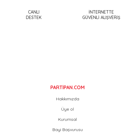
Ürün resmi kalitesiz, bozuk veya görüntülenemiyor.
Ürün açıklamasında eksik bilgiler bulunuyor.
CANLI
İNTERNETTE
DESTEK
GÜVENLİ ALIŞVERİŞ
Ürün bilgilerinde hatalar bulunuyor.
Ürün fiyatı diğer sitelerden daha pahalı.
Bu ürüne benzer farklı alternatifler olmalı.
Gönder
PARTİPAN.COM
Hakkımızda
Üye ol
Kurumsal
Bayi Başvurusu