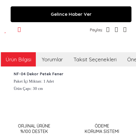
Gelince Haber Ver
Paylaş:
Ürün Bilgisi
Yorumlar
Taksit Seçenekleri
Öner
NF-04 Dekor Petek Fener
Paket İçi Miktarı: 1 Adet
Ürün Çapı: 30 cm
Bu ürünün fiyat bilgisi, resim, ürün açıklamalarında ve diğer
konularda yetersiz gördüğünüz noktaları öneri formunu
Bu ürüne ilk yorumu siz yapın!
kullanarak tarafımıza iletebilirsiniz.
Görüş ve önerileriniz için teşekkür ederiz.
ORJİNAL ÜRÜNE
ÖDEME
%100 DESTEK
KORUMA SİSTEMİ
Yorum Yaz