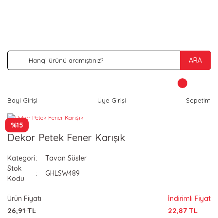
İNDİRİM VE KAMPANYA FIRSATLARINI KAÇIRMA
ARA
Bayi Girişi
Üye Girişi
Sepetim
%15
Dekor Petek Fener Karışık
Kategori
Tavan Süsler
Stok
GHLSW489
Kodu
Ürün Fiyatı
İndirimli Fiyat
26,91 TL
22,87 TL