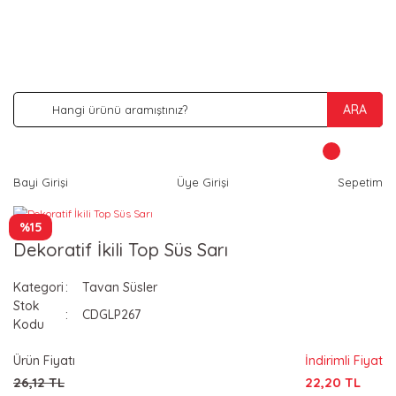
İNDİRİM VE KAMPANYA FIRSATLARINI KAÇIRMA
ARA
Bayi Girişi
Üye Girişi
Sepetim
%15
Dekoratif İkili Top Süs Sarı
Kategori
Tavan Süsler
Stok
CDGLP267
Kodu
Ürün Fiyatı
İndirimli Fiyat
26,12 TL
22,20 TL