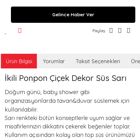
Gelince Haber Ver
Paylaş:
Ürün Bilgisi
Yorumlar
Taksit Seçenekleri
Öner
İkili Ponpon Çiçek Dekor Süs Sarı
Doğum günü, baby shower gibi
organizasyonlarda tavan&duvar süslemek için
kullanılabilir.
Sarı renkteki bütün konseptlerle uyum sağlar ve
misafirlerinizin dikkatini çekerek beğeniler toplar.
Kullanım açısından kolay olan top süs ürünümüzü