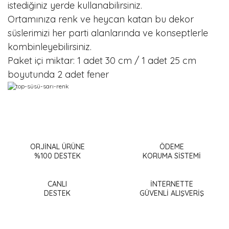
istediğiniz yerde kullanabilirsiniz.
Ortamınıza renk ve heycan katan bu dekor
süslerimizi her parti alanlarında ve konseptlerle
kombinleyebilirsiniz.
Paket içi miktar: 1 adet 30 cm / 1 adet 25 cm
boyutunda 2 adet fener
Bu ürünün fiyat bilgisi, resim, ürün açıklamalarında ve diğer
konularda yetersiz gördüğünüz noktaları öneri formunu
Bu ürüne ilk yorumu siz yapın!
kullanarak tarafımıza iletebilirsiniz.
Görüş ve önerileriniz için teşekkür ederiz.
ORJİNAL ÜRÜNE
ÖDEME
%100 DESTEK
KORUMA SİSTEMİ
Yorum Yaz
Ürün resmi kalitesiz, bozuk veya görüntülenemiyor.
Ürün açıklamasında eksik bilgiler bulunuyor.
CANLI
İNTERNETTE
DESTEK
GÜVENLİ ALIŞVERİŞ
Ürün bilgilerinde hatalar bulunuyor.
Ürün fiyatı diğer sitelerden daha pahalı.
Bu ürüne benzer farklı alternatifler olmalı.