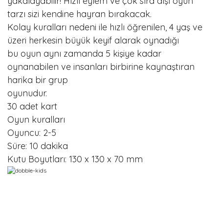
yakalayabilir! Hızlı eylem ve çok sıra dışı oyun
tarzı sizi kendine hayran bırakacak.
Kolay kuralları nedeni ile hızlı öğrenilen, 4 yaş ve
üzeri herkesin büyük keyif alarak oynadığı
bu oyun aynı zamanda 5 kişiye kadar
oynanabilen ve insanları birbirine kaynaştıran
harika bir grup
oyunudur.
30 adet kart
Oyun kuralları
Oyuncu: 2-5
Süre: 10 dakika
Kutu Boyutları: 130 x 130 x 70 mm
Bu ürünün fiyat bilgisi, resim, ürün açıklamalarında ve diğer
konularda yetersiz gördüğünüz noktaları öneri formunu
Bu ürüne ilk yorumu siz yapın!
kullanarak tarafımıza iletebilirsiniz.