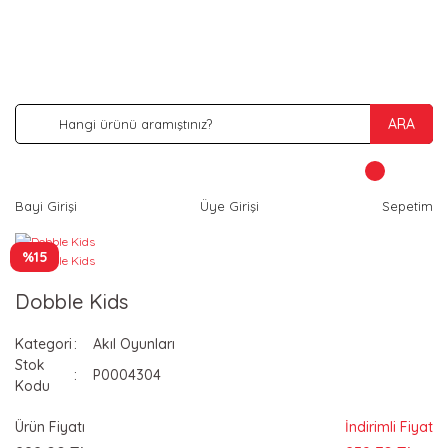
İNDİRİM VE KAMPANYA FIRSATLARINI KAÇIRMA
ARA
Bayi Girişi
Üye Girişi
Sepetim
%15
Dobble Kids
Kategori
Akıl Oyunları
Stok
P0004304
Kodu
Ürün Fiyatı
İndirimli Fiyat