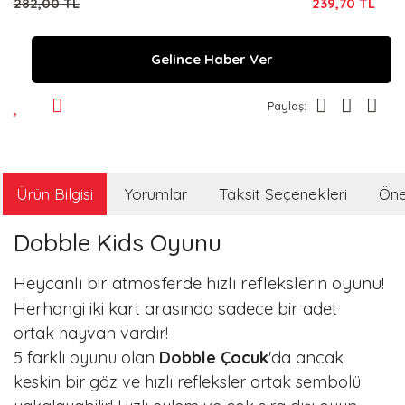
282,00 TL
239,70 TL
Gelince Haber Ver
Paylaş:
Ürün Bilgisi
Yorumlar
Taksit Seçenekleri
Öner
Dobble Kids Oyunu
Heycanlı bir atmosferde hızlı reflekslerin oyunu!
Herhangi iki kart arasında sadece bir adet
ortak hayvan vardır!
5 farklı oyunu olan
Dobble Çocuk
'da ancak
keskin bir göz ve hızlı refleksler ortak sembolü