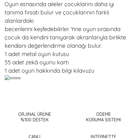
Oyun esnasında aileler çocuklarını daha iyi
tanıma fırsatı bulur ve çocuklarının farklı
alanlardaki
becerilerini keşfedebilirler. Yine oyun sırasında
çocuk da kendini tanıyarak akranlarıyla birlikte
kendisini değerlendirme olanağı bulur.
1 adet metal oyun kutusu
55 adet zekâ oyunu kartı
1 adet oyun hakkında bilgi kılavuzu
Bu ürünün fiyat bilgisi, resim, ürün açıklamalarında ve diğer
konularda yetersiz gördüğünüz noktaları öneri formunu
Bu ürüne ilk yorumu siz yapın!
kullanarak tarafımıza iletebilirsiniz.
Görüş ve önerileriniz için teşekkür ederiz.
ORJİNAL ÜRÜNE
ÖDEME
%100 DESTEK
KORUMA SİSTEMİ
Yorum Yaz
Ürün resmi kalitesiz, bozuk veya görüntülenemiyor.
Ürün açıklamasında eksik bilgiler bulunuyor.
CANLI
İNTERNETTE