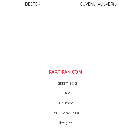
DESTEK
GÜVENLİ ALIŞVERİŞ
Ürün bilgilerinde hatalar bulunuyor.
Ürün fiyatı diğer sitelerden daha pahalı.
Bu ürüne benzer farklı alternatifler olmalı.
Gönder
PARTİPAN.COM
Hakkımızda
Üye ol
Kurumsal
Bayi Başvurusu
İletişim