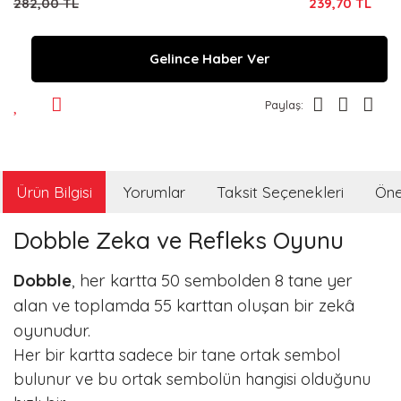
282,00 TL
239,70 TL
Gelince Haber Ver
Paylaş:
Ürün Bilgisi
Yorumlar
Taksit Seçenekleri
Öner
Dobble Zeka ve Refleks Oyunu
Dobble
, her kartta 50 sembolden 8 tane yer
alan ve toplamda 55 karttan oluşan bir zekâ
oyunudur.
Her bir kartta sadece bir tane ortak sembol
bulunur ve bu ortak sembolün hangisi olduğunu