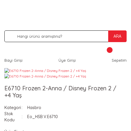
İNDİRİM VE KAMPANYA FIRSATLARINI KAÇIRMA
ARA
Bayi Girişi
Üye Girişi
Sepetim
E6710 Frozen 2-Anna / Disney Frozen 2 /
+4 Yaş
Kategori
Hasbro
Stok
Eo_HSB.V.E6710
Kodu