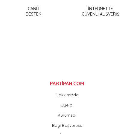
Ürün açıklamasında eksik bilgiler bulunuyor.
CANLI
İNTERNETTE
DESTEK
GÜVENLİ ALIŞVERİŞ
Ürün bilgilerinde hatalar bulunuyor.
Ürün fiyatı diğer sitelerden daha pahalı.
Bu ürüne benzer farklı alternatifler olmalı.
Gönder
PARTİPAN.COM
Hakkımızda
Üye ol
Kurumsal
Bayi Başvurusu