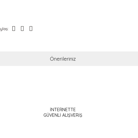
ylaş:
Önerileriniz
ak tarafımıza iletebilirsiniz.
İNTERNETTE
GÜVENLİ ALIŞVERİŞ