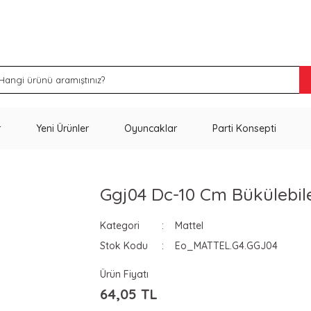
İNDİRİM VE KAMPANYA FIRSATLARINI KAÇIRMA
r
Yeni Ürünler
Oyuncaklar
Parti Konsepti
Ggj04 Dc-10 Cm Bükülebile
Kategori
Mattel
Stok Kodu
Eo_MATTEL.G4.GGJ04
Ürün Fiyatı
64,05 TL