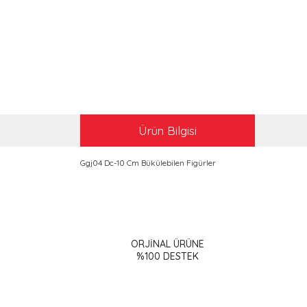
Ürün Bilgisi
Ggj04 Dc-10 Cm Bükülebilen Figürler
Bu ürünün fiyat bilgisi, resim, ürün açıklamalarınd
Görüş ve önerileriniz için teşekkür ederiz.
ORJİNAL ÜRÜNE
Ürün resmi kalitesiz, bozuk veya görüntülenemiy
%100 DESTEK
Ürün açıklamasında eksik bilgiler bulunuyor.
Ürün bilgilerinde hatalar bulunuyor.
Ürün fiyatı diğer sitelerden daha pahalı.