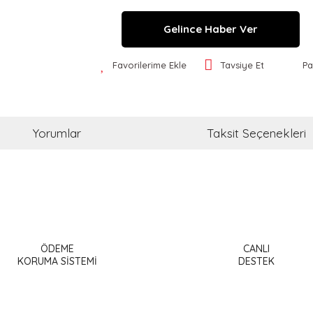
Gelince Haber Ver
Favorilerime Ekle
Tavsiye Et
Pa
Yorumlar
Taksit Seçenekleri
a ve diğer konularda yetersiz gördüğünüz noktaları öneri formunu kullanar
Bu ürüne ilk yorumu siz yapın!
ÖDEME
CANLI
or.
KORUMA SİSTEMİ
DESTEK
Yorum Yaz