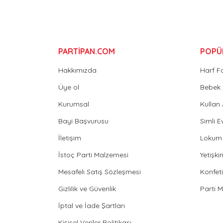
Bu ürüne benzer farklı alternatifler olmalı.
PARTİPAN.COM
POPÜ
Hakkımızda
Harf F
Üye ol
Bebek 
Kurumsal
Kullan
Bayi Başvurusu
Simli E
İletişim
Lokum 
İstoç Parti Malzemesi
Yetişk
Mesafeli Satış Sözleşmesi
Konfeti
Gizlilik ve Güvenlik
Parti 
İptal ve İade Şartları
Kişisel Veriler Politikası