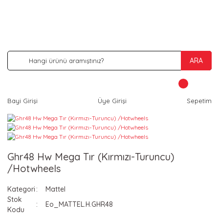
İNDİRİM VE KAMPANYA FIRSATLARINI KAÇIRMA
ARA
Bayi Girişi
Üye Girişi
Sepetim
Ghr48 Hw Mega Tır (Kırmızı-Turuncu)
/Hotwheels
Kategori
Mattel
Stok
Eo_MATTEL.H.GHR48
Kodu