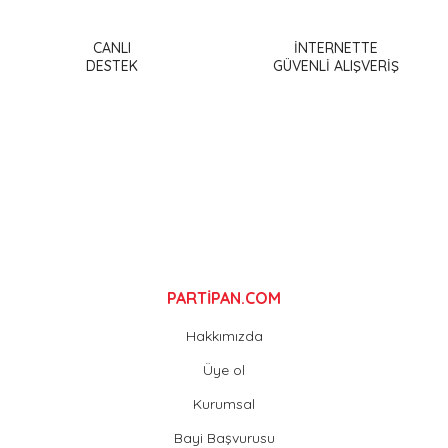
Ürün resmi kalitesiz, bozuk veya görüntülenemiyor.
Ürün açıklamasında eksik bilgiler bulunuyor.
CANLI
İNTERNETTE
DESTEK
GÜVENLİ ALIŞVERİŞ
Ürün bilgilerinde hatalar bulunuyor.
Ürün fiyatı diğer sitelerden daha pahalı.
Bu ürüne benzer farklı alternatifler olmalı.
Gönder
PARTİPAN.COM
Hakkımızda
Üye ol
Kurumsal
Bayi Başvurusu