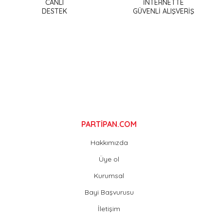
CANLI
İNTERNETTE
DESTEK
GÜVENLİ ALIŞVERİŞ
Ürün bilgilerinde hatalar bulunuyor.
Ürün fiyatı diğer sitelerden daha pahalı.
Bu ürüne benzer farklı alternatifler olmalı.
Gönder
PARTİPAN.COM
Hakkımızda
Üye ol
Kurumsal
Bayi Başvurusu
İletişim