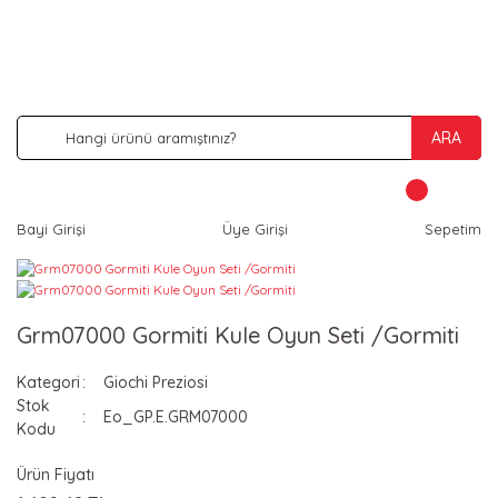
İNDİRİM VE KAMPANYA FIRSATLARINI KAÇIRMA
ARA
Bayi Girişi
Üye Girişi
Sepetim
Grm07000 Gormiti Kule Oyun Seti /Gormiti
Kategori
Giochi Preziosi
Stok
Eo_GP.E.GRM07000
Kodu
Ürün Fiyatı