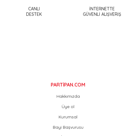
Ürün açıklamasında eksik bilgiler bulunuyor.
CANLI
İNTERNETTE
DESTEK
GÜVENLİ ALIŞVERİŞ
Ürün bilgilerinde hatalar bulunuyor.
Ürün fiyatı diğer sitelerden daha pahalı.
Bu ürüne benzer farklı alternatifler olmalı.
Gönder
PARTİPAN.COM
Hakkımızda
Üye ol
Kurumsal
Bayi Başvurusu