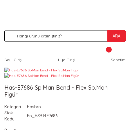
İNDİRİM VE KAMPANYA FIRSATLARINI KAÇIRMA
ARA
Bayi Girişi
Üye Girişi
Sepetim
Has-E7686 Sp.Man Bend - Flex Sp.Man
Figür
Kategori
Hasbro
Stok
Eo_HSB.H.E7686
Kodu