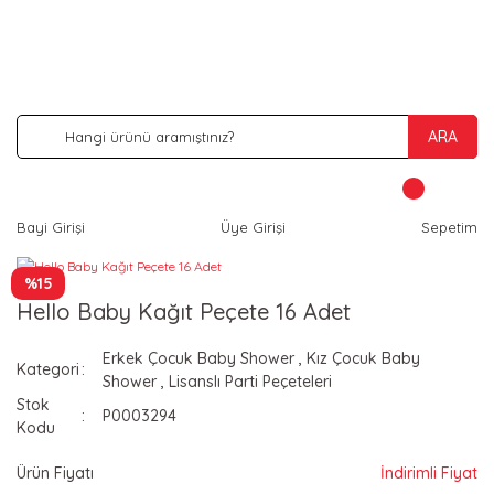
İNDİRİM VE KAMPANYA FIRSATLARINI KAÇIRMA
ARA
Bayi Girişi
Üye Girişi
Sepetim
%15
Hello Baby Kağıt Peçete 16 Adet
Erkek Çocuk Baby Shower
,
Kız Çocuk Baby
Kategori
Shower
,
Lisanslı Parti Peçeteleri
Stok
P0003294
Kodu
Ürün Fiyatı
İndirimli Fiyat