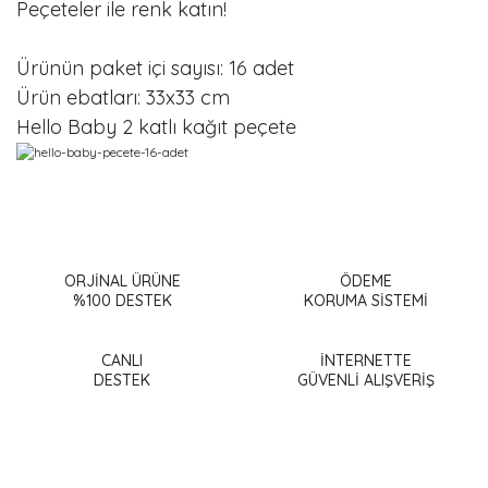
Peçeteler ile renk katın!
Ürünün paket içi sayısı: 16 adet
Ürün ebatları: 33x33 cm
Hello Baby 2 katlı kağıt peçete
Bu ürünün fiyat bilgisi, resim, ürün açıklamalarında ve diğer
konularda yetersiz gördüğünüz noktaları öneri formunu
Bu ürüne ilk yorumu siz yapın!
kullanarak tarafımıza iletebilirsiniz.
Görüş ve önerileriniz için teşekkür ederiz.
ORJİNAL ÜRÜNE
ÖDEME
%100 DESTEK
KORUMA SİSTEMİ
Yorum Yaz
Ürün resmi kalitesiz, bozuk veya görüntülenemiyor.
Ürün açıklamasında eksik bilgiler bulunuyor.
CANLI
İNTERNETTE
DESTEK
GÜVENLİ ALIŞVERİŞ
Ürün bilgilerinde hatalar bulunuyor.
Ürün fiyatı diğer sitelerden daha pahalı.
Bu ürüne benzer farklı alternatifler olmalı.