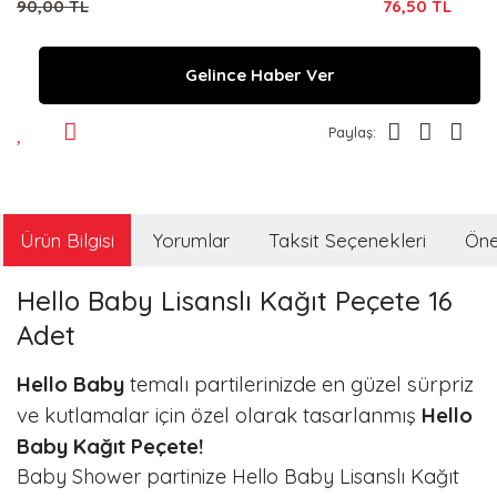
90,00 TL
76,50 TL
Gelince Haber Ver
Paylaş:
Ürün Bilgisi
Yorumlar
Taksit Seçenekleri
Öner
Hello Baby Lisanslı Kağıt Peçete 16
Adet
Hello Baby
temalı partilerinizde en güzel sürpriz
ve kutlamalar için özel olarak tasarlanmış
Hello
Baby Kağıt Peçete!
Baby Shower partinize Hello Baby Lisanslı Kağıt