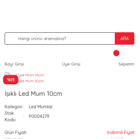
İNDİRİM VE KAMPANYA FIRSATLARINI KAÇIRMA
ARA
Bayi Girişi
Üye Girişi
Sepetim
%15
Işıklı Led Mum 10cm
Kategori
Led Mumlar
Stok
P0004279
Kodu
Ürün Fiyatı
İndirimli Fiyat