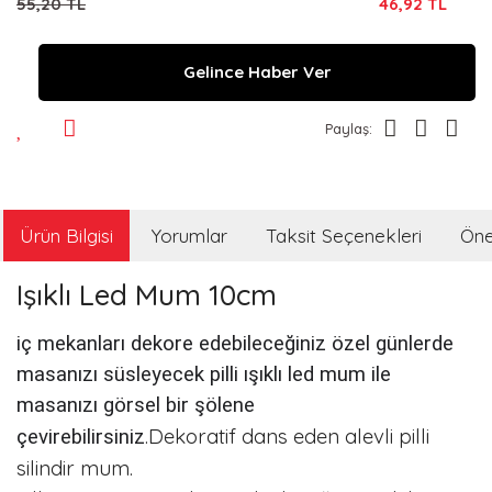
55,20 TL
46,92 TL
Gelince Haber Ver
Paylaş:
Ürün Bilgisi
Yorumlar
Taksit Seçenekleri
Öner
Işıklı Led Mum 10cm
iç mekanları dekore edebileceğiniz özel günlerde
masanızı süsleyecek pilli ışıklı led mum ile
masanızı görsel bir şölene
.Dekoratif dans eden alevli pilli
çevirebilirsiniz
silindir mum.