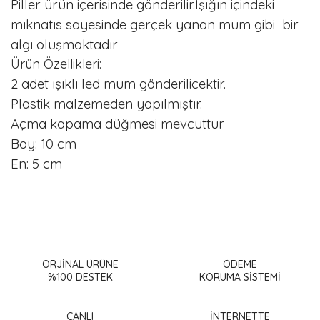
Piller ürün içerisinde gönderilir.
Işığın içindeki
mıknatıs sayesinde gerçek yanan mum gibi bir
algı oluşmaktadır
Ürün Özellikleri:
2 adet ışıklı led mum gönderilicektir.
Plastik malzemeden yapılmıştır.
Açma kapama düğmesi mevcuttur
Boy: 10 cm
En: 5 cm
Bu ürünün fiyat bilgisi, resim, ürün açıklamalarında ve diğer
konularda yetersiz gördüğünüz noktaları öneri formunu
Bu ürüne ilk yorumu siz yapın!
kullanarak tarafımıza iletebilirsiniz.
Görüş ve önerileriniz için teşekkür ederiz.
ORJİNAL ÜRÜNE
ÖDEME
%100 DESTEK
KORUMA SİSTEMİ
Yorum Yaz
Ürün resmi kalitesiz, bozuk veya görüntülenemiyor.
Ürün açıklamasında eksik bilgiler bulunuyor.
CANLI
İNTERNETTE