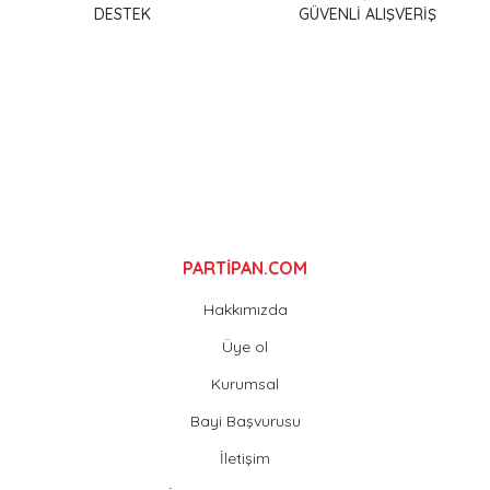
DESTEK
GÜVENLİ ALIŞVERİŞ
Ürün bilgilerinde hatalar bulunuyor.
Ürün fiyatı diğer sitelerden daha pahalı.
Bu ürüne benzer farklı alternatifler olmalı.
Gönder
PARTİPAN.COM
Hakkımızda
Üye ol
Kurumsal
Bayi Başvurusu
İletişim