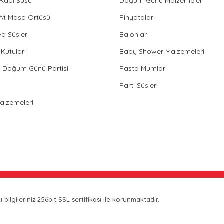
Kapı Süsü
Doğum Günü Malzemeleri
 At Masa Örtüsü
Pinyatalar
va Süsler
Balonlar
Kutuları
Baby Shower Malzemeleri
in Doğum Günü Partisi
Pasta Mumları
Parti Süsleri
Malzemeleri
bilgileriniz 256bit SSL sertifikası ile korunmaktadır.