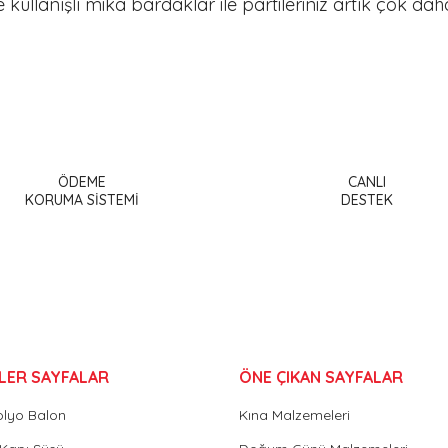
e kullanışlı mika bardaklar ile partileriniz artık çok dah
a ve diğer konularda yetersiz gördüğünüz noktaları öneri formunu kullanar
Bu ürüne ilk yorumu siz yapın!
ÖDEME
CANLI
or.
KORUMA SİSTEMİ
DESTEK
Yorum Yaz
LER SAYFALAR
ÖNE ÇIKAN SAYFALAR
olyo Balon
Kına Malzemeleri
Gönder