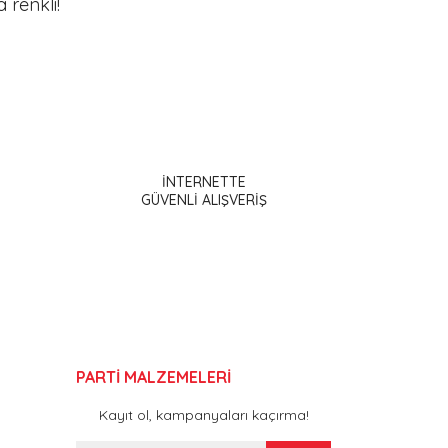
a renkli!
ak tarafımıza iletebilirsiniz.
İNTERNETTE
GÜVENLİ ALIŞVERİŞ
PARTİ MALZEMELERİ
Kayıt ol, kampanyaları kaçırma!