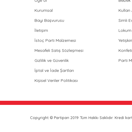
Üye ol
Bebek 
Kurumsal
Kullan
Bayi Başvurusu
Simli E
İletişim
Lokum 
İstoç Parti Malzemesi
Yetişk
Mesafeli Satış Sözleşmesi
Konfeti
Gizlilik ve Güvenlik
Parti 
İptal ve İade Şartları
Kişisel Veriler Politikası
Copyright © Partipan 2019 Tüm Hakkı Saklıdır. Kredi kartı 