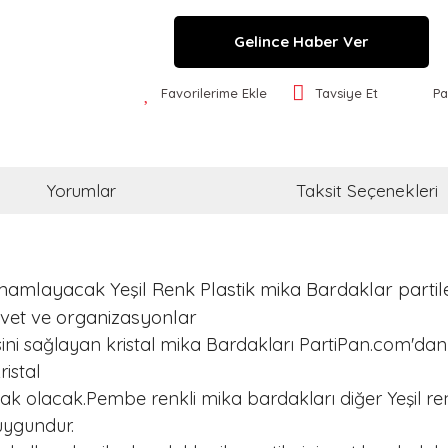
Gelince Haber Ver
Favorilerime Ekle
Tavsiye Et
Pa
Yorumlar
Taksit Seçenekleri
amlayacak Yeşil Renk Plastik mika Bardaklar partiler
avet ve organizasyonlar
ni sağlayan kristal mika Bardakları PartiPan.com'dan 
istal
k olacak.Pembe renkli mika bardakları diğer Yeşil renk
uygundur.