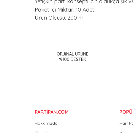
Yetişkin parti konsepti için oldukça şık v
Paket İçi Miktar: 10 Adet
Ürün Ölçüsü: 200 ml
Bu ürünün fiyat bilgisi, resim, ürün açıklamalarınd
Görüş ve önerileriniz için teşekkür ederiz.
ORJİNAL ÜRÜNE
Ürün resmi kalitesiz, bozuk veya görüntülenemiy
%100 DESTEK
Ürün açıklamasında eksik bilgiler bulunuyor.
Ürün bilgilerinde hatalar bulunuyor.
Ürün fiyatı diğer sitelerden daha pahalı.
Bu ürüne benzer farklı alternatifler olmalı.
PARTİPAN.COM
POPÜ
Hakkımızda
Harf F