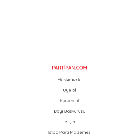
Ürün fiyatı diğer sitelerden daha pahalı.
Bu ürüne benzer farklı alternatifler olmalı.
Gönder
PARTİPAN.COM
Hakkımızda
Üye ol
Kurumsal
Bayi Başvurusu
İletişim
İstoç Parti Malzemesi