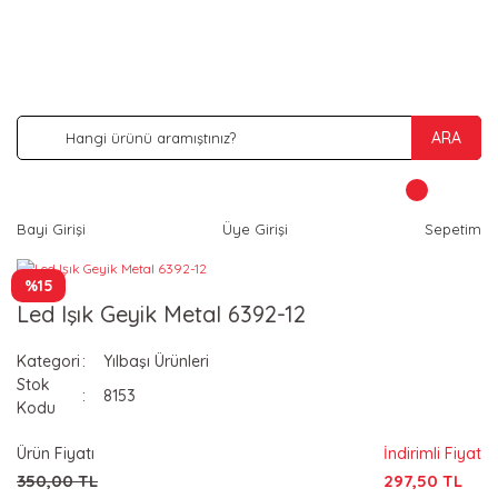
İNDİRİM VE KAMPANYA FIRSATLARINI KAÇIRMA
ARA
Bayi Girişi
Üye Girişi
Sepetim
%15
Led Işık Geyik Metal 6392-12
Kategori
Yılbaşı Ürünleri
Stok
8153
Kodu
Ürün Fiyatı
İndirimli Fiyat
350,00 TL
297,50 TL