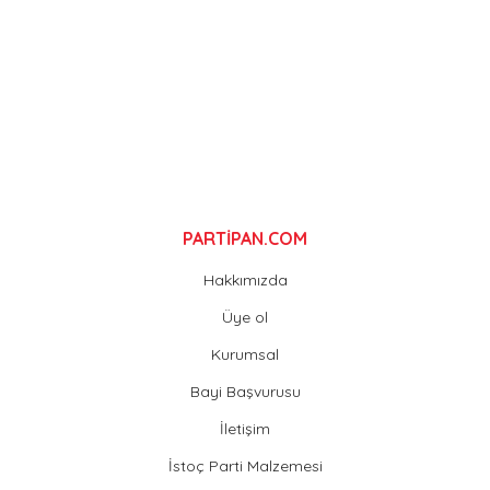
Ürün fiyatı diğer sitelerden daha pahalı.
Bu ürüne benzer farklı alternatifler olmalı.
Gönder
PARTİPAN.COM
Hakkımızda
Üye ol
Kurumsal
Bayi Başvurusu
İletişim
İstoç Parti Malzemesi