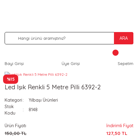
İNDİRİM VE KAMPANYA FIRSATLARINI KAÇIRMA
ARA
Bayi Girişi
Üye Girişi
Sepetim
%15
Led Işık Renkli 5 Metre Pilli 6392-2
Kategori
Yılbaşı Ürünleri
Stok
8148
Kodu
Ürün Fiyatı
İndirimli Fiyat
150,00 TL
127,50 TL