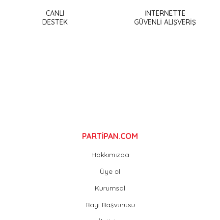
Ürün açıklamasında eksik bilgiler bulunuyor.
CANLI
İNTERNETTE
DESTEK
GÜVENLİ ALIŞVERİŞ
Ürün bilgilerinde hatalar bulunuyor.
Ürün fiyatı diğer sitelerden daha pahalı.
Bu ürüne benzer farklı alternatifler olmalı.
Gönder
PARTİPAN.COM
Hakkımızda
Üye ol
Kurumsal
Bayi Başvurusu