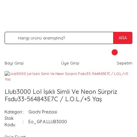
İNDİRİM VE KAMPANYA FIRSATLARINI KAÇIRMA
ARA
Bayi Girişi
Üye Girişi
Sepetim
Llub3000 Lol İşıklı Simli Ve Neon Sürpriz
Fsdu33-564843E7C / L.O.L./+5 Yaş
Kategori
Giochi Preziosi
Stok
Eo_GP.A.LLUB3000
Kodu