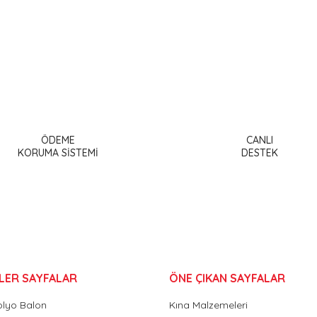
a ve diğer konularda yetersiz gördüğünüz noktaları öneri formunu kullanar
Bu ürüne ilk yorumu siz yapın!
ÖDEME
CANLI
or.
KORUMA SİSTEMİ
DESTEK
Yorum Yaz
LER SAYFALAR
ÖNE ÇIKAN SAYFALAR
olyo Balon
Kına Malzemeleri
Gönder