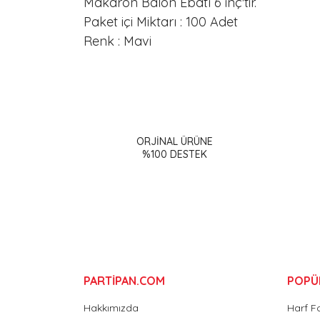
Makaron Balon Ebatı 6 inç'tir.
Paket içi Miktarı : 100 Adet
Renk : Mavi
Bu ürünün fiyat bilgisi, resim, ürün açıklamalarınd
Görüş ve önerileriniz için teşekkür ederiz.
ORJİNAL ÜRÜNE
Ürün resmi kalitesiz, bozuk veya görüntülenemiy
%100 DESTEK
Ürün açıklamasında eksik bilgiler bulunuyor.
Ürün bilgilerinde hatalar bulunuyor.
Ürün fiyatı diğer sitelerden daha pahalı.
Bu ürüne benzer farklı alternatifler olmalı.
PARTİPAN.COM
POPÜ
Hakkımızda
Harf F