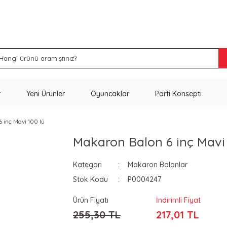
İNDİRİM VE KAMPANYA FIRSATLARINI KAÇIRMA
r
Yeni Ürünler
Oyuncaklar
Parti Konsepti
 inç Mavi 100 lü
Makaron Balon 6 inç Mavi 
Kategori
Makaron Balonlar
Stok Kodu
P0004247
Ürün Fiyatı
İndirimli Fiyat
255,30 TL
217,01 TL