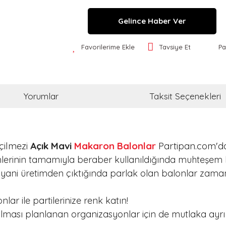
Gelince Haber Ver
Favorilerime Ekle
Tavsiye Et
Pa
Yorumlar
Taksit Seçenekleri
çilmezi
Açık Mavi
Makaron Balonlar
Partipan.com'da
rinin tamamıyla beraber kullanıldığında muhteşem bir
 yani üretimden çıktığında parlak olan balonlar zama
ar ile partilerinize renk katın!
ılması planlanan organizasyonlar için de mutlaka ayrı r