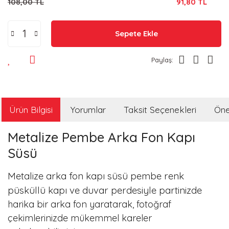
108,00 TL
91,80 TL
Sepete Ekle
Paylaş:
Ürün Bilgisi
Yorumlar
Taksit Seçenekleri
Öner
Metalize Pembe Arka Fon Kapı
Süsü
Metalize arka fon kapı süsü
pembe renk
püsküllü kapı ve duvar perdesiyle partinizde
harika bir arka fon yaratarak, fotoğraf
çekimlerinizde mükemmel kareler