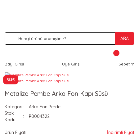
İNDİRİM VE KAMPANYA FIRSATLARINI KAÇIRMA
ARA
Bayi Girişi
Üye Girişi
Sepetim
%15
Metalize Pembe Arka Fon Kapı Süsü
Kategori
Arka Fon Perde
Stok
P0004322
Kodu
Ürün Fiyatı
İndirimli Fiyat