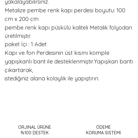
yakalayabilirsiniz.
renk kapı perdesi boyutu: 100
Metalize pembe
cm x 200 cm
pembe
renk kapı püskülü kaliteli Metalik folyodan
üretilmiştir.
paket İçi : 1 Adet
Kapı ve fon Perdesinin üst kısmı komple
yapışkanlı bant ile desteklenmiştir.Yapışkan bantı
çıkartarak,
istediğiniz alana kolaylık ile yapıştırın.
Bu ürünün fiyat bilgisi, resim, ürün açıklamalarında ve diğer
konularda yetersiz gördüğünüz noktaları öneri formunu
Bu ürüne ilk yorumu siz yapın!
kullanarak tarafımıza iletebilirsiniz.
Görüş ve önerileriniz için teşekkür ederiz.
ORJİNAL ÜRÜNE
ÖDEME
%100 DESTEK
KORUMA SİSTEMİ
Yorum Yaz