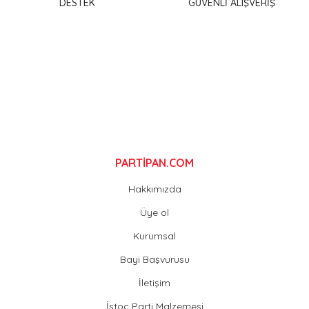
DESTEK
GÜVENLİ ALIŞVERİŞ
Ürün bilgilerinde hatalar bulunuyor.
Ürün fiyatı diğer sitelerden daha pahalı.
Bu ürüne benzer farklı alternatifler olmalı.
Gönder
PARTİPAN.COM
Hakkımızda
Üye ol
Kurumsal
Bayi Başvurusu
İletişim
İstoç Parti Malzemesi