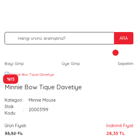
İNDİRİM VE KAMPANYA FIRSATLARINI KAÇIRMA
ARA
Bayi Girişi
Üye Girişi
Sepetim
%15
Minnie Bow Tique Davetiye
Kategori
Minnie Mouse
Stok
20003199
Kodu
Ürün Fiyatı
İndirimli Fiyat
33,32 TL
28,33 TL