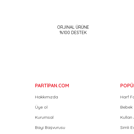
Bu ürünün fiyat bilgisi, resim, ürün açıklamalarınd
Görüş ve önerileriniz için teşekkür ederiz.
ORJİNAL ÜRÜNE
Ürün resmi kalitesiz, bozuk veya görüntülenemiy
%100 DESTEK
Ürün açıklamasında eksik bilgiler bulunuyor.
Ürün bilgilerinde hatalar bulunuyor.
Ürün fiyatı diğer sitelerden daha pahalı.
Bu ürüne benzer farklı alternatifler olmalı.
PARTİPAN.COM
POPÜ
Hakkımızda
Harf F
Üye ol
Bebek 
Kurumsal
Kullan
Bayi Başvurusu
Simli E