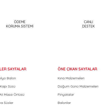
a ve diğer konularda yetersiz gördüğünüz noktaları öneri formunu kullanar
Bu ürüne ilk yorumu siz yapın!
ÖDEME
CANLI
or.
KORUMA SİSTEMİ
DESTEK
Yorum Yaz
LER SAYFALAR
ÖNE ÇIKAN SAYFALAR
olyo Balon
Kına Malzemeleri
Gönder
Kapı Süsü
Doğum Günü Malzemeleri
 At Masa Örtüsü
Pinyatalar
va Süsler
Balonlar