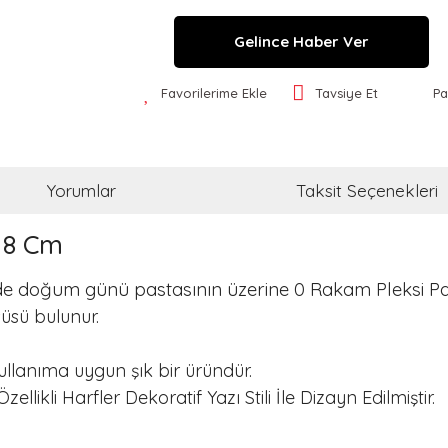
Gelince Haber Ver
Favorilerime Ekle
Tavsiye Et
Pa
Yorumlar
Taksit Seçenekleri
d 8 Cm
e doğum günü pastasının üzerine 0 Rakam Pleksi Past
üsü bulunur.
ullanıma uygun şık bir üründür.
ikli Harfler Dekoratif Yazı Stili İle Dizayn Edilmiştir.