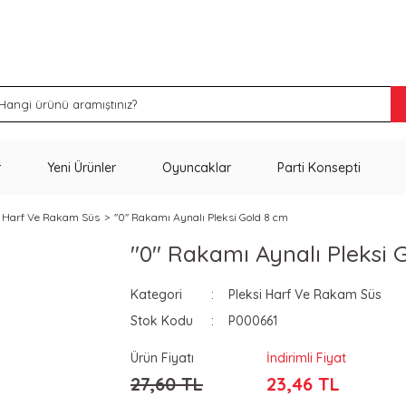
İNDİRİM VE KAMPANYA FIRSATLARINI KAÇIRMA
r
Yeni Ürünler
Oyuncaklar
Parti Konsepti
i Harf Ve Rakam Süs
''0'' Rakamı Aynalı Pleksi Gold 8 cm
''0'' Rakamı Aynalı Pleksi
Kategori
Pleksi Harf Ve Rakam Süs
Stok Kodu
P000661
Ürün Fiyatı
İndirimli Fiyat
27,60 TL
23,46 TL