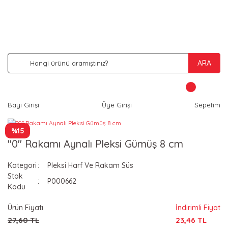
İNDİRİM VE KAMPANYA FIRSATLARINI KAÇIRMA
ARA
Bayi Girişi
Üye Girişi
Sepetim
%15
''0'' Rakamı Aynalı Pleksi Gümüş 8 cm
Kategori
Pleksi Harf Ve Rakam Süs
Stok
P000662
Kodu
Ürün Fiyatı
İndirimli Fiyat
27,60 TL
23,46 TL