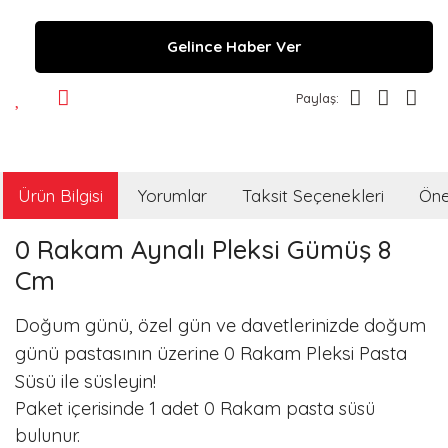
Gelince Haber Ver
Paylaş:
Ürün Bilgisi
Yorumlar
Taksit Seçenekleri
Öner
0 Rakam Aynalı Pleksi Gümüş 8
Cm
Doğum günü, özel gün ve davetlerinizde doğum
günü pastasının üzerine 0 Rakam Pleksi Pasta
Süsü ile süsleyin!
Paket içerisinde 1 adet 0 Rakam pasta süsü
bulunur.