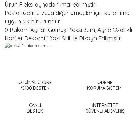
Ürün Pleksi aynadan imal edilmiştir.
Pasta üzerine veya diğer amaçlar için kullanıma
uygun şık bir üründür.
0 Rakam Aynalı Gümüş Pleksi 8cm, Ayna Özellikli
Harfler Dekoratif Yazı Stili İle Dizayn Edilmiştir.
Bu ürünün fiyat bilgisi, resim, ürün açıklamalarında ve diğer
konularda yetersiz gördüğünüz noktaları öneri formunu
Bu ürüne ilk yorumu siz yapın!
kullanarak tarafımıza iletebilirsiniz.
Görüş ve önerileriniz için teşekkür ederiz.
ORJİNAL ÜRÜNE
ÖDEME
%100 DESTEK
KORUMA SİSTEMİ
Yorum Yaz
Ürün resmi kalitesiz, bozuk veya görüntülenemiyor.
Ürün açıklamasında eksik bilgiler bulunuyor.
CANLI
İNTERNETTE
DESTEK
GÜVENLİ ALIŞVERİŞ
Ürün bilgilerinde hatalar bulunuyor.
Ürün fiyatı diğer sitelerden daha pahalı.
Bu ürüne benzer farklı alternatifler olmalı.