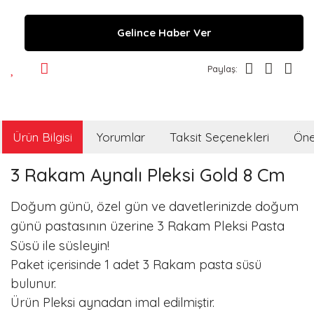
Gelince Haber Ver
Paylaş:
Ürün Bilgisi
Yorumlar
Taksit Seçenekleri
Öner
3 Rakam Aynalı Pleksi Gold 8 Cm
Doğum günü, özel gün ve davetlerinizde doğum
günü pastasının üzerine 3 Rakam Pleksi Pasta
Süsü ile süsleyin!
Paket içerisinde 1 adet 3 Rakam pasta süsü
bulunur.
Ürün Pleksi aynadan imal edilmiştir.