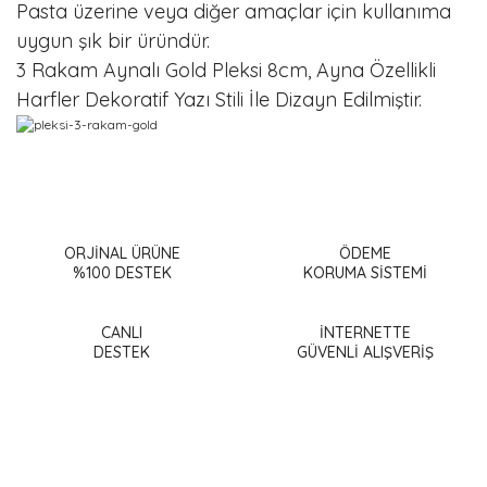
Pasta üzerine veya diğer amaçlar için kullanıma
uygun şık bir üründür.
3 Rakam Aynalı Gold Pleksi 8cm, Ayna Özellikli
Harfler Dekoratif Yazı Stili İle Dizayn Edilmiştir.
Bu ürünün fiyat bilgisi, resim, ürün açıklamalarında ve diğer
konularda yetersiz gördüğünüz noktaları öneri formunu
Bu ürüne ilk yorumu siz yapın!
kullanarak tarafımıza iletebilirsiniz.
Görüş ve önerileriniz için teşekkür ederiz.
ORJİNAL ÜRÜNE
ÖDEME
%100 DESTEK
KORUMA SİSTEMİ
Yorum Yaz
Ürün resmi kalitesiz, bozuk veya görüntülenemiyor.
Ürün açıklamasında eksik bilgiler bulunuyor.
CANLI
İNTERNETTE
DESTEK
GÜVENLİ ALIŞVERİŞ
Ürün bilgilerinde hatalar bulunuyor.
Ürün fiyatı diğer sitelerden daha pahalı.
Bu ürüne benzer farklı alternatifler olmalı.