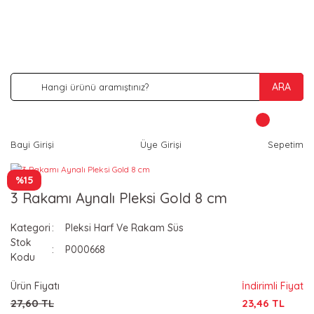
İNDİRİM VE KAMPANYA FIRSATLARINI KAÇIRMA
ARA
Bayi Girişi
Üye Girişi
Sepetim
%15
3 Rakamı Aynalı Pleksi Gold 8 cm
Kategori
Pleksi Harf Ve Rakam Süs
Stok
P000668
Kodu
Ürün Fiyatı
İndirimli Fiyat
27,60 TL
23,46 TL