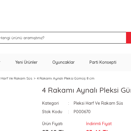
İNDİRİM VE KAMPANYA FIRSATLARINI KAÇIRMA
r
Yeni Ürünler
Oyuncaklar
Parti Konsepti
i Harf Ve Rakam Süs
4 Rakamı Aynalı Pleksi Gümüş 8 cm
4 Rakamı Aynalı Pleksi G
Kategori
Pleksi Harf Ve Rakam Süs
Stok Kodu
P000670
Ürün Fiyatı
İndirimli Fiyat