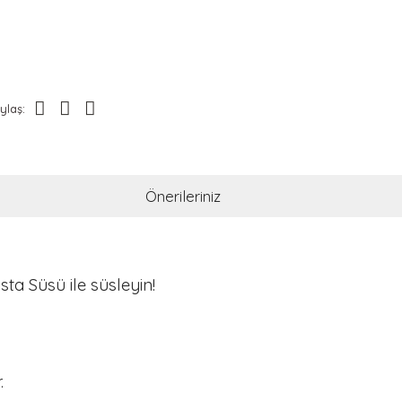
ylaş:
Önerileriniz
a Süsü ile süsleyin!
.