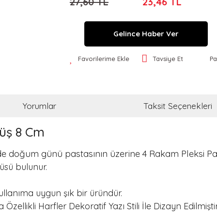
27,60 TL
23,46 TL
Gelince Haber Ver
Favorilerime Ekle
Tavsiye Et
Pa
Yorumlar
Taksit Seçenekleri
müş 8 Cm
e doğum günü pastasının üzerine 4 Rakam Pleksi Past
üsü bulunur.
ullanıma uygun şık bir üründür.
llikli Harfler Dekoratif Yazı Stili İle Dizayn Edilmiştir