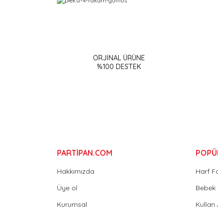
Bu ürünün fiyat bilgisi, resim, ürün açıklamalarınd
Görüş ve önerileriniz için teşekkür ederiz.
ORJİNAL ÜRÜNE
Ürün resmi kalitesiz, bozuk veya görüntülenemiy
%100 DESTEK
Ürün açıklamasında eksik bilgiler bulunuyor.
Ürün bilgilerinde hatalar bulunuyor.
Ürün fiyatı diğer sitelerden daha pahalı.
Bu ürüne benzer farklı alternatifler olmalı.
PARTİPAN.COM
POPÜ
Hakkımızda
Harf F
Üye ol
Bebek 
Kurumsal
Kullan