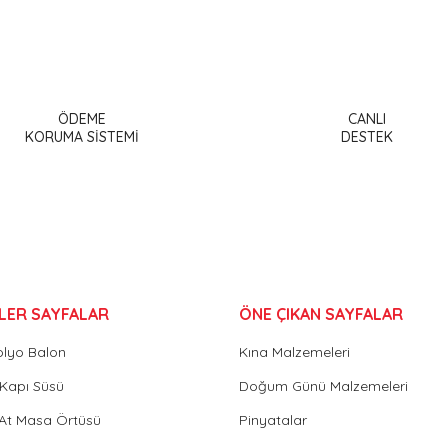
a ve diğer konularda yetersiz gördüğünüz noktaları öneri formunu kullanar
Bu ürüne ilk yorumu siz yapın!
ÖDEME
CANLI
or.
KORUMA SİSTEMİ
DESTEK
Yorum Yaz
LER SAYFALAR
ÖNE ÇIKAN SAYFALAR
olyo Balon
Kına Malzemeleri
Gönder
Kapı Süsü
Doğum Günü Malzemeleri
 At Masa Örtüsü
Pinyatalar