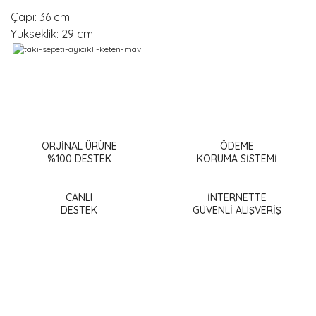
Çapı: 36 cm
Yükseklik: 29 cm
Bu ürünün fiyat bilgisi, resim, ürün açıklamalarında ve diğer
konularda yetersiz gördüğünüz noktaları öneri formunu
Bu ürüne ilk yorumu siz yapın!
kullanarak tarafımıza iletebilirsiniz.
Görüş ve önerileriniz için teşekkür ederiz.
ORJİNAL ÜRÜNE
ÖDEME
%100 DESTEK
KORUMA SİSTEMİ
Yorum Yaz
Ürün resmi kalitesiz, bozuk veya görüntülenemiyor.
Ürün açıklamasında eksik bilgiler bulunuyor.
CANLI
İNTERNETTE
DESTEK
GÜVENLİ ALIŞVERİŞ
Ürün bilgilerinde hatalar bulunuyor.
Ürün fiyatı diğer sitelerden daha pahalı.
Bu ürüne benzer farklı alternatifler olmalı.