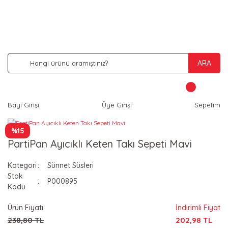
İNDİRİM VE KAMPANYA FIRSATLARINI KAÇIRMA
ARA
Bayi Girişi
Üye Girişi
Sepetim
%15
PartiPan Ayıcıklı Keten Takı Sepeti Mavi
Kategori
Sünnet Süsleri
Stok
P000895
Kodu
Ürün Fiyatı
İndirimli Fiyat
238,80 TL
202,98 TL