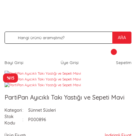
İNDİRİM VE KAMPANYA FIRSATLARINI KAÇIRMA
ARA
Bayi Girişi
Üye Girişi
Sepetim
%15
PartiPan Ayıcıklı Takı Yastığı ve Sepeti Mavi
Kategori
Sünnet Süsleri
Stok
P000896
Kodu
Ürün Fiyatı
İndirimli Fiyat