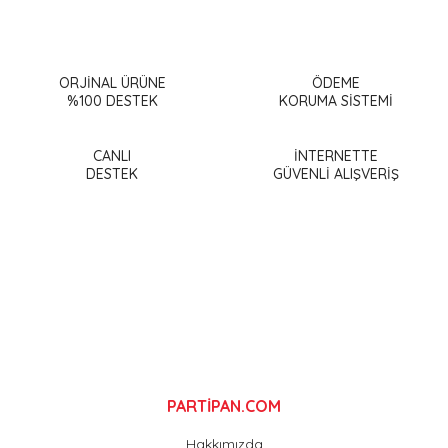
Bu ürünün fiyat bilgisi, resim, ürün açıklamalarında ve diğer
konularda yetersiz gördüğünüz noktaları öneri formunu
Bu ürüne ilk yorumu siz yapın!
kullanarak tarafımıza iletebilirsiniz.
Görüş ve önerileriniz için teşekkür ederiz.
ORJİNAL ÜRÜNE
ÖDEME
%100 DESTEK
KORUMA SİSTEMİ
Yorum Yaz
Ürün resmi kalitesiz, bozuk veya görüntülenemiyor.
Ürün açıklamasında eksik bilgiler bulunuyor.
CANLI
İNTERNETTE
DESTEK
GÜVENLİ ALIŞVERİŞ
Ürün bilgilerinde hatalar bulunuyor.
Ürün fiyatı diğer sitelerden daha pahalı.
Bu ürüne benzer farklı alternatifler olmalı.
Gönder
PARTİPAN.COM
Hakkımızda