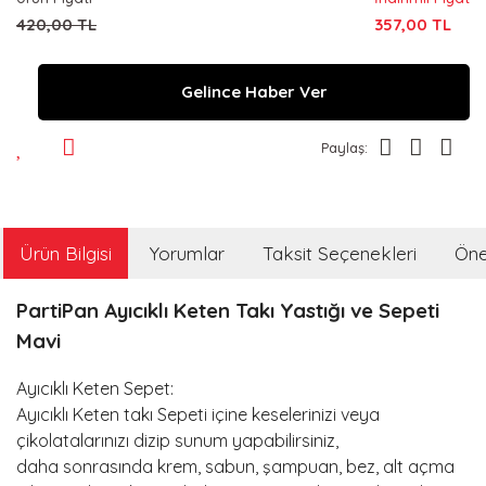
420,00 TL
357,00 TL
Gelince Haber Ver
Paylaş:
Ürün Bilgisi
Yorumlar
Taksit Seçenekleri
Öner
PartiPan Ayıcıklı Keten Takı Yastığı ve Sepeti
Mavi
Ayıcıklı Keten Sepet:
Ayıcıklı Keten takı Sepeti içine keselerinizi veya
çikolatalarınızı dizip sunum yapabilirsiniz,
daha sonrasında krem, sabun, şampuan, bez, alt açma