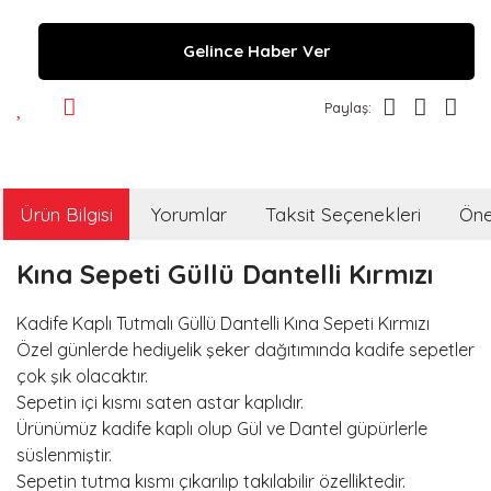
Gelince Haber Ver
Paylaş:
Ürün Bilgisi
Yorumlar
Taksit Seçenekleri
Öner
Kına Sepeti Güllü Dantelli Kırmızı
Kadife Kaplı Tutmalı Güllü Dantelli Kına Sepeti Kırmızı
Özel günlerde hediyelik şeker dağıtımında kadife sepetler
çok şık olacaktır.
Sepetin içi kısmı saten astar kaplıdır.
Ürünümüz kadife kaplı olup Gül ve Dantel güpürlerle
süslenmiştir.
Sepetin tutma kısmı çıkarılıp takılabilir özelliktedir.