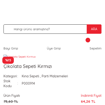
İNDİRİM VE KAMPANYA FIRSATLARINI KAÇIRMA
ARA
Bayi Girişi
Üye Girişi
Sepetim
%15
Çikolata Sepeti Kırmızı
Kategori
Kına Sepeti
,
Parti Malzemeleri
Stok
P000914
Kodu
Ürün Fiyatı
İndirimli Fiyat
75,60 TL
64,26 TL