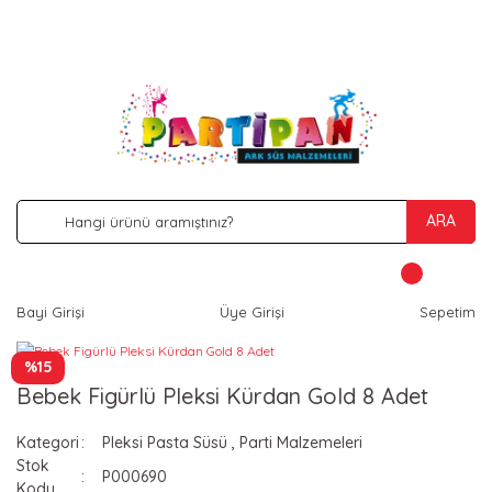
İNDİRİM VE KAMPANYA FIRSATLARINI KAÇIRMA
ARA
Bayi Girişi
Üye Girişi
Sepetim
%15
Bebek Figürlü Pleksi Kürdan Gold 8 Adet
Kategori
Pleksi Pasta Süsü
,
Parti Malzemeleri
Stok
P000690
Kodu