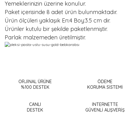
Yemeklerinizin üzerine konulur.
Paket içerisinde 8 adet ürün bulunmaktadır.
Ürün ölçüleri yaklaşık En:4 Boy:3.5 cm dir.
Ürünler kutulu bir şekilde paketlenmiştir.
Parlak malzemeden üretilmiştir.
Bu ürünün fiyat bilgisi, resim, ürün açıklamalarında ve diğer
konularda yetersiz gördüğünüz noktaları öneri formunu
Bu ürüne ilk yorumu siz yapın!
kullanarak tarafımıza iletebilirsiniz.
Görüş ve önerileriniz için teşekkür ederiz.
ORJİNAL ÜRÜNE
ÖDEME
%100 DESTEK
KORUMA SİSTEMİ
Yorum Yaz
Ürün resmi kalitesiz, bozuk veya görüntülenemiyor.
Ürün açıklamasında eksik bilgiler bulunuyor.
CANLI
İNTERNETTE
DESTEK
GÜVENLİ ALIŞVERİŞ
Ürün bilgilerinde hatalar bulunuyor.
Ürün fiyatı diğer sitelerden daha pahalı.
Bu ürüne benzer farklı alternatifler olmalı.