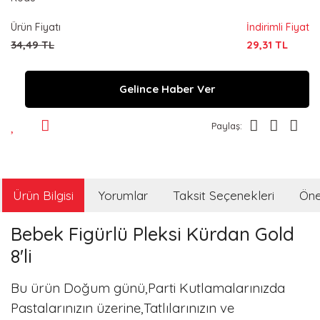
Ürün Fiyatı
İndirimli Fiyat
34,49 TL
29,31 TL
Gelince Haber Ver
Paylaş:
Ürün Bilgisi
Yorumlar
Taksit Seçenekleri
Öner
Bebek Figürlü Pleksi Kürdan Gold
8'li
Bu ürün Doğum günü,Parti Kutlamalarınızda
Pastalarınızın üzerine,Tatlılarınızın ve