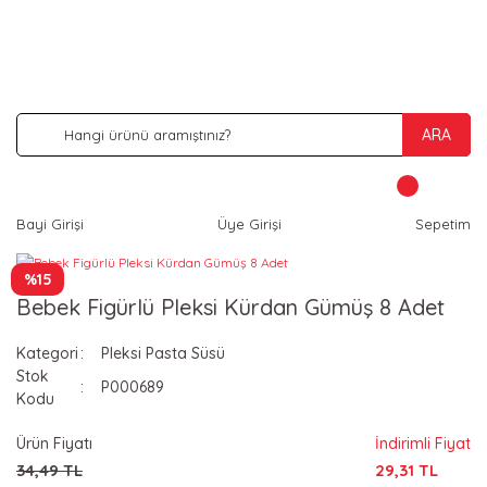
İNDİRİM VE KAMPANYA FIRSATLARINI KAÇIRMA
ARA
Bayi Girişi
Üye Girişi
Sepetim
%15
Bebek Figürlü Pleksi Kürdan Gümüş 8 Adet
Kategori
Pleksi Pasta Süsü
Stok
P000689
Kodu
Ürün Fiyatı
İndirimli Fiyat
34,49 TL
29,31 TL