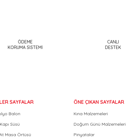
a ve diğer konularda yetersiz gördüğünüz noktaları öneri formunu kullanar
Bu ürüne ilk yorumu siz yapın!
ÖDEME
CANLI
or.
KORUMA SİSTEMİ
DESTEK
Yorum Yaz
LER SAYFALAR
ÖNE ÇIKAN SAYFALAR
olyo Balon
Kına Malzemeleri
Gönder
Kapı Süsü
Doğum Günü Malzemeleri
 At Masa Örtüsü
Pinyatalar