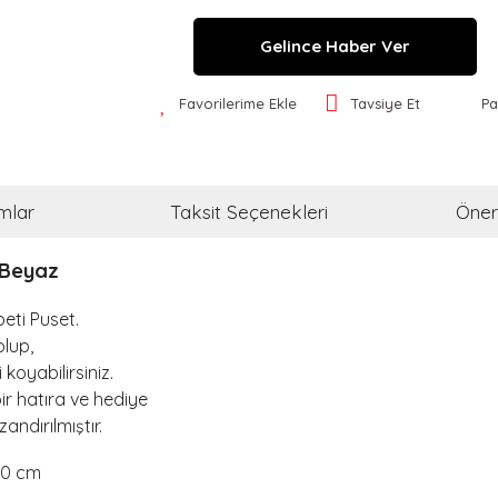
Gelince Haber Ver
Favorilerime Ekle
Tavsiye Et
Pa
mlar
Taksit Seçenekleri
Öneri
 Beyaz
peti Puset.
olup,
i koyabilirsiniz.
bir hatıra ve hediye
andırılmıştır.
10 cm