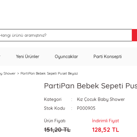
İNDİRİM VE KAMPANYA FIRSATLARINI KAÇIRMA
r
Yeni Ürünler
Oyuncaklar
Parti Konsepti
by Shower
PartiPan Bebek Sepeti Puset Beyaz
PartiPan Bebek Sepeti Pu
Kategori
Kız Çocuk Baby Shower
Stok Kodu
P000905
Ürün Fiyatı
İndirimli Fiyat
151,20 TL
128,52 TL