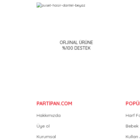
Bu ürünün fiyat bilgisi, resim, ürün açıklamalarınd
Görüş ve önerileriniz için teşekkür ederiz.
ORJİNAL ÜRÜNE
Ürün resmi kalitesiz, bozuk veya görüntülenemiy
%100 DESTEK
Ürün açıklamasında eksik bilgiler bulunuyor.
Ürün bilgilerinde hatalar bulunuyor.
Ürün fiyatı diğer sitelerden daha pahalı.
Bu ürüne benzer farklı alternatifler olmalı.
PARTİPAN.COM
POPÜ
Hakkımızda
Harf F
Üye ol
Bebek 
Kurumsal
Kullan