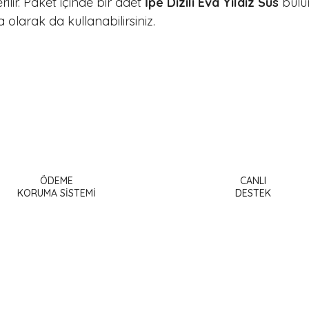
ilir. Paket içinde bir adet
İpe Dizili Eva Yıldız Süs
bulun
 olarak da kullanabilirsiniz.
a ve diğer konularda yetersiz gördüğünüz noktaları öneri formunu kullanar
Bu ürüne ilk yorumu siz yapın!
ÖDEME
CANLI
or.
KORUMA SİSTEMİ
DESTEK
Yorum Yaz