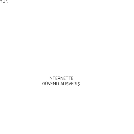
ur.
ak tarafımıza iletebilirsiniz.
İNTERNETTE
GÜVENLİ ALIŞVERİŞ