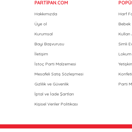
PARTİPAN.COM
POPÜ
Hakkımızda
Harf F
Üye ol
Bebek 
Kurumsal
Kullan
Bayi Başvurusu
Simli E
İletişim
Lokum 
İstoç Parti Malzemesi
Yetişk
Mesafeli Satış Sözleşmesi
Konfeti
Gizlilik ve Güvenlik
Parti 
İptal ve İade Şartları
Kişisel Veriler Politikası