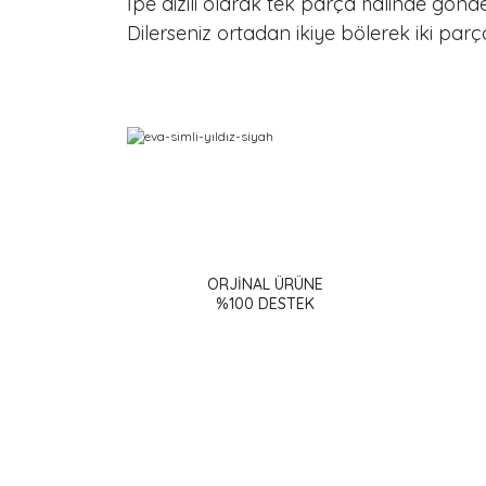
İpe dizili olarak tek parça halinde gönder
Dilerseniz ortadan ikiye bölerek iki parça
Bu ürünün fiyat bilgisi, resim, ürün açıklamalarınd
Görüş ve önerileriniz için teşekkür ederiz.
ORJİNAL ÜRÜNE
Ürün resmi kalitesiz, bozuk veya görüntülenemiy
%100 DESTEK
Ürün açıklamasında eksik bilgiler bulunuyor.
Ürün bilgilerinde hatalar bulunuyor.
Ürün fiyatı diğer sitelerden daha pahalı.
Bu ürüne benzer farklı alternatifler olmalı.