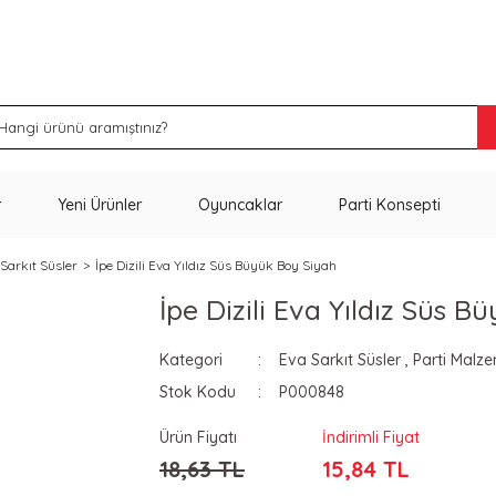
İNDİRİM VE KAMPANYA FIRSATLARINI KAÇIRMA
r
Yeni Ürünler
Oyuncaklar
Parti Konsepti
Sarkıt Süsler
İpe Dizili Eva Yıldız Süs Büyük Boy Siyah
İpe Dizili Eva Yıldız Süs 
Kategori
Eva Sarkıt Süsler
,
Parti Malze
Stok Kodu
P000848
Ürün Fiyatı
İndirimli Fiyat
18,63 TL
15,84 TL